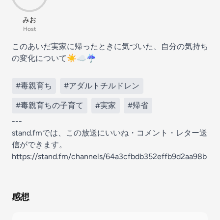
みお
Host
このあいだ実家に帰ったときに気づいた、自分の気持ち
の変化について☀️☁️☔️
#毒親育ち
#アダルトチルドレン
#毒親育ちの子育て
#実家
#帰省
---
stand.fmでは、この放送にいいね・コメント・レター送
信ができます。
https://stand.fm/channels/64a3cfbdb352effb9d2aa98b
感想