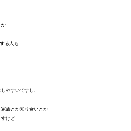
とか、
する人も
にしやすいですし、
り家族とか知り合いとか
ますけど