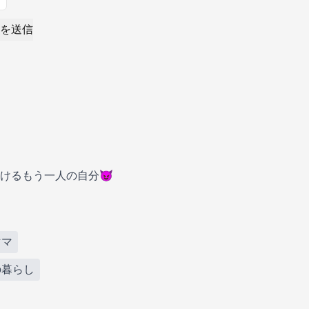
を送信
けるもう一人の自分😈
ママ
の暮らし