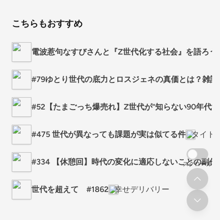
こちらもおすすめ
電波惹句なすびさんと『Z世代化する社会』を語ろう
#79ゆとり世代の底力とロスジェネの真価とは？雑談
#52【たまごっち爆売れ】Z世代が“知らない90年代
#475 世代が異なっても課題が実は似てる件
タイト
#334 【休憩回】時代の変化に適応しないことの副作
スクロール
世代を超えて #1862
幸せデリバリー