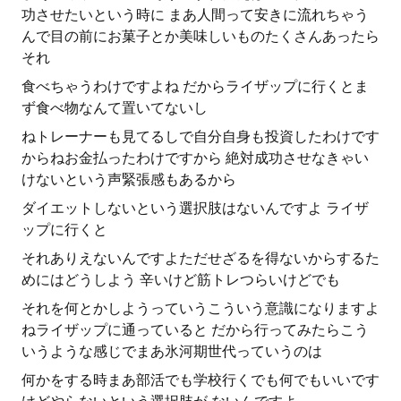
功させたいという時に まあ人間って安きに流れちゃう
んで目の前にお菓子とか美味しいものたくさんあったら
それ
食べちゃうわけですよね だからライザップに行くとま
ず食べ物なんて置いてないし
ねトレーナーも見てるしで自分自身も投資したわけです
からねお金払ったわけですから 絶対成功させなきゃい
けないという声緊張感もあるから
ダイエットしないという選択肢はないんですよ ライザ
ップに行くと
それありえないんですよただせざるを得ないからするた
めにはどうしよう 辛いけど筋トレつらいけどでも
それを何とかしようっていうこういう意識になりますよ
ねライザップに通っていると だから行ってみたらこう
いうような感じでまあ氷河期世代っていうのは
何かをする時まあ部活でも学校行くでも何でもいいです