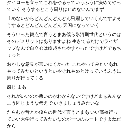
タイローを立ってこれをやるっていうふうに決めてやっ
ていく そうするとこう周りは止めないんでまず
止めないからどんどんどんどん飛躍していくんですよそ
うするとどんどんどんどん 天国になっていく
そういった観点で言うとまあ僕ら氷河期世代というのは
そのデメリットはありますよね 生きてるだけでライザ
ップなんで自立心は喚起されやすかったですけどでもち
ょっと
おかしな意見が言いにくかった これやってみたいあれ
やってみたいというといやそれやめとけっていうふうに
周りが行ってくる
感じ まあ
それがいいのか悪いのかわかんないですけどまぁみんな
こう同じような考えで いきましょうみたいな
たらむか昔とか僕らの世代で言うとまあ いい高校行っ
ていい大学行ってみたいなのが一つのルートですよねだ
から