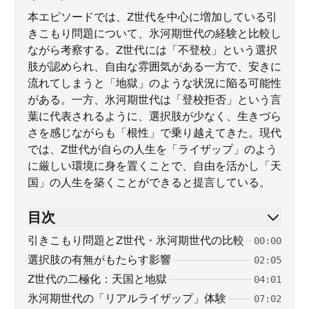
本エピソードでは、Z世代を中心に増加している引
きこもり問題について、氷河期世代の経験と比較し
ながら考察する。Z世代には「不登校」という選択
肢が認められ、自由な雰囲気がある一方で、安きに
流れてしまうと「地獄」のような状況に陥る可能性
がある。一方、氷河期世代は「登校拒否」という言
葉に代表されるように、選択肢が少なく、生きづら
さを感じながらも「根性」で乗り越えてきた。現代
では、Z世代が自らの人生を「ライザップ」のよう
に厳しい環境に身を置くことで、自由を活かし「天
国」の人生を築くことができると提言している。
目次
引きこもり問題とZ世代・氷河期世代の比較
00:00
選択肢の有無がもたらす影響
02:05
Z世代の二極化：天国と地獄
04:01
氷河期世代の「リアルライザップ」体験
07:02