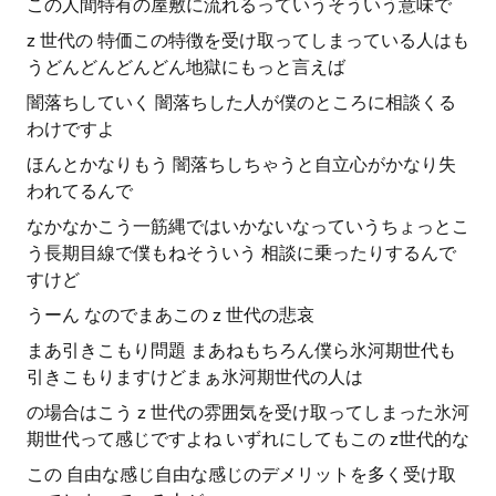
この人間特有の屋敷に流れるっていうそういう意味で
z 世代の 特価この特徴を受け取ってしまっている人はも
うどんどんどんどん地獄にもっと言えば
闇落ちしていく 闇落ちした人が僕のところに相談くる
わけですよ
ほんとかなりもう 闇落ちしちゃうと自立心がかなり失
われてるんで
なかなかこう一筋縄ではいかないなっていうちょっとこ
う長期目線で僕もねそういう 相談に乗ったりするんで
すけど
うーん なのでまあこの z 世代の悲哀
まあ引きこもり問題 まあねもちろん僕ら氷河期世代も
引きこもりますけどまぁ氷河期世代の人は
の場合はこう z 世代の雰囲気を受け取ってしまった氷河
期世代って感じですよね いずれにしてもこの z世代的な
この 自由な感じ自由な感じのデメリットを多く受け取