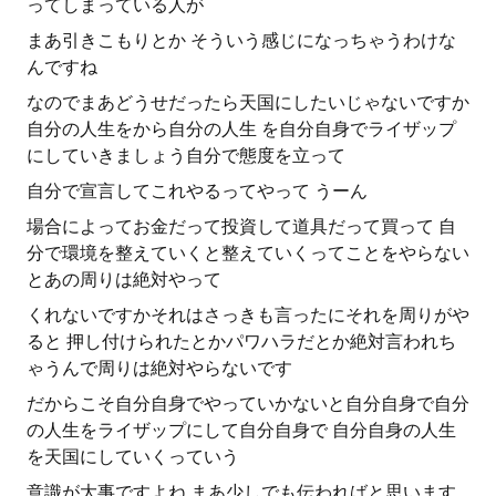
ってしまっている人が
まあ引きこもりとか そういう感じになっちゃうわけな
んですね
なのでまあどうせだったら天国にしたいじゃないですか
自分の人生をから自分の人生 を自分自身でライザップ
にしていきましょう自分で態度を立って
自分で宣言してこれやるってやって うーん
場合によってお金だって投資して道具だって買って 自
分で環境を整えていくと整えていくってことをやらない
とあの周りは絶対やって
くれないですかそれはさっきも言ったにそれを周りがや
ると 押し付けられたとかパワハラだとか絶対言われち
ゃうんで周りは絶対やらないです
だからこそ自分自身でやっていかないと自分自身で自分
の人生をライザップにして自分自身で 自分自身の人生
を天国にしていくっていう
意識が大事ですよね まあ少しでも伝わればと思います