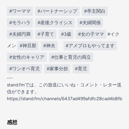
#ワーママ
#パートナーシップ
#亭主関白
#モラハラ
#産後クライシス
#夫婦関係
#夫婦円満
#子育て
#3歳
#女の子ママ
#イク
メン
#神旦那
#神夫
#アメブロもやってます
#女性のキャリア
#仕事と育児の両立
#ワンオペ育児
#家事分担
#育児
---
stand.fmでは、この放送にいいね・コメント・レター送
信ができます。
https://stand.fm/channels/6437ad499afdfc28cad4b8fb
感想