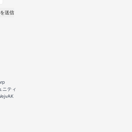
を送信
arp
ミュニティ
jWejvAK