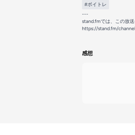
#ボイトレ
---
stand.fmでは、こ
https://stand.fm/chann
感想