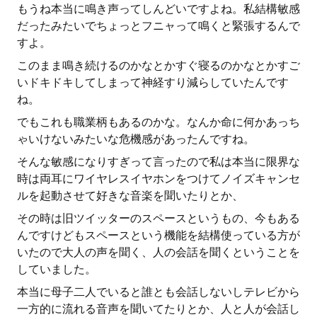
もうね本当に鳴き声ってしんどいですよね。私結構敏感
だったみたいでちょっとフニャって鳴くと緊張するんで
すよ。
このまま鳴き続けるのかなとかすぐ寝るのかなとかすご
いドキドキしてしまって神経すり減らしていたんです
ね。
でもこれも職業柄もあるのかな。なんか命に何かあっち
ゃいけないみたいな危機感があったんですね。
そんな敏感になりすぎって言ったので私は本当に限界な
時は両耳にワイヤレスイヤホンをつけてノイズキャンセ
ルを起動させて好きな音楽を聞いたりとか、
その時は旧ツイッターのスペースというもの、今もある
んですけどもスペースという機能を結構使っている方が
いたので大人の声を聞く、人の会話を聞くということを
していました。
本当に母子二人でいると誰とも会話しないしテレビから
一方的に流れる音声を聞いてたりとか、人と人が会話し