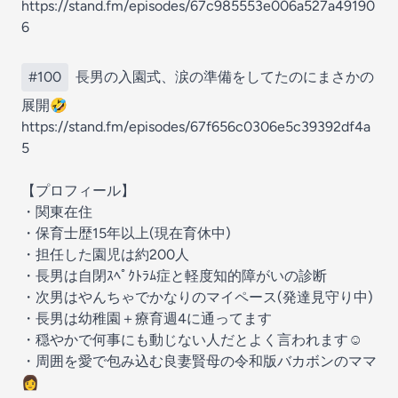
https://stand.fm/episodes/67c985553e006a527a49190
6
#100
長男の入園式、涙の準備をしてたのにまさかの
展開🤣
https://stand.fm/episodes/67f656c0306e5c39392df4a
5
【プロフィール】
・関東在住
・保育士歴15年以上(現在育休中)
・担任した園児は約200人
・長男は自閉ｽﾍﾟｸﾄﾗﾑ症と軽度知的障がいの診断
・次男はやんちゃでかなりのマイペース(発達見守り中)
・長男は幼稚園＋療育週4に通ってます
・穏やかで何事にも動じない人だとよく言われます☺️
・周囲を愛で包み込む良妻賢母の令和版バカボンのママ
👩