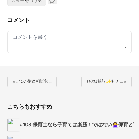
スターをつける
コメント
Your comment
« #107 発達相談後…
ﾁｬﾝﾈﾙ解説✨ｷｰﾜｰ… »
こちらもおすすめ
#108 保育士なら子育ては楽勝！ではない🙅‍♀️保育