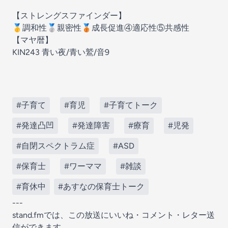
【ストレングスファインダー】
🥇調和性🥈親密性🥉成長促進④適応性⑤共感性
【マヤ暦】
KIN243 青い夜/青い鷲/音9
#子育て
#育児
#子育てトーク
#発達凸凹
#発達障害
#療育
#児発
#自閉スペクトラム症
#ASD
#保育士
#ワーママ
#雑談
#育休中
#あすなの保育士トーク
---
stand.fmでは、この放送にいいね・コメント・レター送
信ができます。