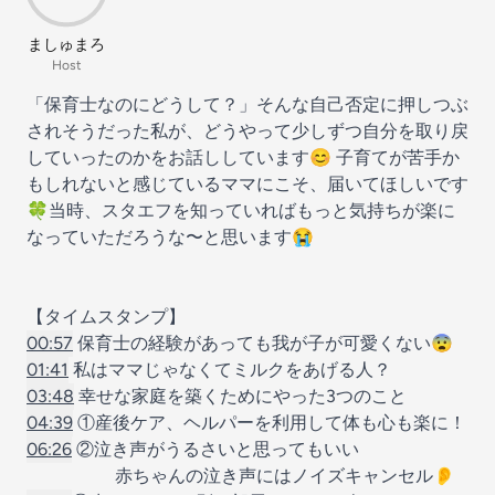
ましゅまろ
Host
「保育士なのにどうして？」そんな自己否定に押しつぶ
されそうだった私が、どうやって少しずつ自分を取り戻
していったのかをお話ししています😊 子育てが苦手か
もしれないと感じているママにこそ、届いてほしいです
🍀当時、スタエフを知っていればもっと気持ちが楽に
なっていただろうな〜と思います😭
【タイムスタンプ】
00:57
保育士の経験があっても我が子が可愛くない😨
01:41
私はママじゃなくてミルクをあげる人？
03:48
幸せな家庭を築くためにやった3つのこと
04:39
①産後ケア、ヘルパーを利用して体も心も楽に！
06:26
②泣き声がうるさいと思ってもいい
赤ちゃんの泣き声にはノイズキャンセル👂