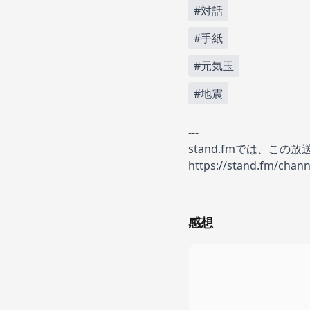
#対話
#手紙
#元気玉
#地震
---
stand.fmでは、こ
https://stand.fm/chan
感想