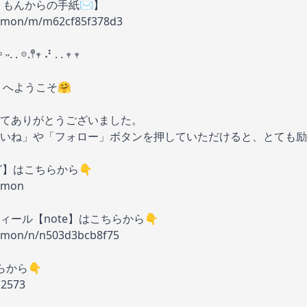
りもんからの手紙✉️】
i_mon/m/m62cf85f378d3
 ˒˒. . 𖡼.𖤣𖥧 ⠜ . . 𖥧 𖥧
》へようこそ🤗
てありがとうございました。
いね」や「フォロー」ボタンを押していただけると、とても励
グ】はこちらから👇
i_mon
ール【note】はこちらから👇
i_mon/n/n503d3bcb8f75
らから👇
n2573