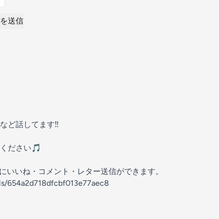
を送信
など話してます‼️
ください🎵
の放送にいいね・コメント・レター送信ができます。
els/654a2d718dfcbf013e77aec8