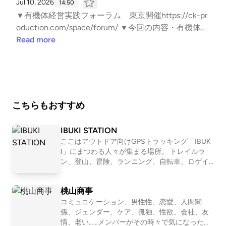
Jul 10, 2026
14:50
▼有機体経営実践フォーラム 東京開催https://ck-pr
oduction.com/space/forum/ ▼今回の内容・有機体経
営実践フォーラム、東京開催のお知らせ・15年前、東
Read more
日本大震災を起点に始まった学びの場・経営者が"当
事者"としてこの国に何ができるか・財団を立ち上げ
たときにも、同じ発想があった・右も左もない、"目
的が同じ"だから対話できる場・一税理士ではなく、
経営者としてこの場を続けてきた・AI時代だからこ
こちらもおすすめ
そ、"非効率"を選ぶ意味・9月9日、東京国際フォーラ
ムでお待ちしています ▼公式サイトhttps://jmap-ma.
IBUKI STATION
com/ ▼コトトコト『中小企業の問題を価値に変える
ここはアウトドア向けGPSトラッキング「IBUK
ポッドキャスト編集室』https://ck-production.com/c
I」にまつわる人々が集まる場所。 トレイルラ
kp_mailmag ▼ご感想・ご質問・お問い合わせはこち
ン、登山、冒険、ランニング、自転車、ロゲイ
ニング、、 スタイルは数あれど、共通している
らhttps://ck-production.com/podcast-contact/?post
のは自然を楽しみ、そして人とのつながりも楽
=pc_shirakawa
桃山商事
しむ姿勢。 自然を目一杯楽しみ、苦しみなが
ら、人と接する喜びにも気付く。 アウトドアを
コミュニケーション、男性性、恋愛、人間関
満喫するみなさんが、ほっとできるIBUKI STATI
係、ジェンダー、ケア、孤独、性欲、会社、友
ONです。 IBUKI https://ibuki.run/ 近藤淳也 IBU
情、老い……メンバーがその時々で気になったテ