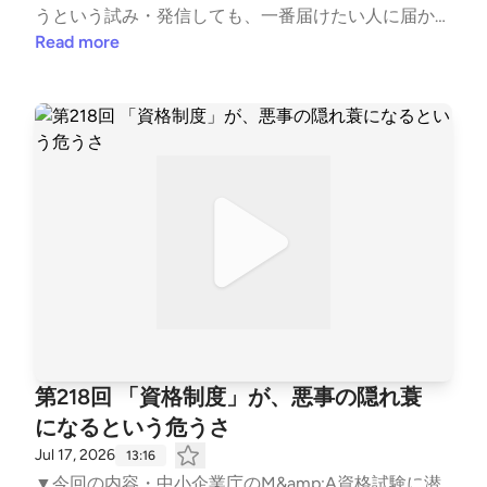
うという試み・発信しても、一番届けたい人に届かな
い現実・「自分は関係ない」と思っている経営者の
Read more
壁・情報化社会だからこそ、情報は価値を失う・確か
な情報は、"信頼できる人"からしか届かない・たった
一枚のシートが、対話の入口になる理由・顧問先
の"出口"を知ることは、税理士側の責務でもある・経
営者と対話を始めるための、一歩 ▼出口戦略検討シ
ートのダウンロードはこちらhttps://jmap-ma.com/to
ol/format2/ ▼公式サイトhttps://jmap-ma.com/ ▼コ
トトコト『中小企業の問題を価値に変えるポッドキャ
スト編集室』https://ck-production.com/ckp_mailma
g ▼ご感想・ご質問・お問い合わせはこちらhttps://c
k-production.com/podcast-contact/?post=pc_shiraka
wa
第218回 「資格制度」が、悪事の隠れ蓑
になるという危うさ
Jul 17, 2026
13:16
▼今回の内容・中小企業庁のM&amp;A資格試験に潜