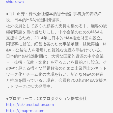
shirakawa
●白川正芳：株式会社楠本浩総合会計事務所代表取締
役。日本的M&A推進財団理事。
社外役員として多くの顧客の支持を集める中、顧客の後
継者問題を目の当たりにし、中小企業のためのM&Aを
支援するため、2014年に日本的M&A推進財団を設立、
同理事に就任。経営改善のため事業承継・組織再編・M
&A・公益法人を活用した複雑な支援を手掛けている。
日本的M&A推進財団は、大切な国家的資源の中小企業
＝（技術・伝統・文化）を守ることを目的とし設立。そ
の中で起こる様々な問題解決のために士業同士のネット
ワーク化とチーム化の実現を行い、新たなM&Aの創造
と推進を図っている。現在、会員数700名のM&A支援ネ
ットワークに拡大発展中。
●プロデュース：CKプロダクション株式会社
https://ck-production.com
https://jmap-ma.com