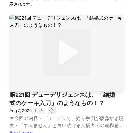
示されます。
第221回 デューデリジェンスは、「結婚
式のケーキ入刀」のようなもの！？
Aug 7, 2026
11:49
▼今回の内容・デューデリで、売り手側が疲弊する現
実・「すみません」と言い続ける支援者への違和感・
デューデリは「買い手が売り手の粗を探す場」ではな
Read more