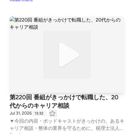
いハズなのに…・事前のマインドセットを、基本合意
の段階で共有する・なぜ、これが仲介方式では難しい
のか ▼公式サイトhttps://jmap-ma.com/ ▼コトトコ
ト『中小企業の問題を価値に変えるポッドキャスト編
集室』https://ck-production.com/ckp_mailmag ▼ご
感想・ご質問・お問い合わせはこちらhttps://ck-prod
uction.com/podcast-contact/?post=pc_shirakawa
第220回 番組がきっかけで転職した、20
代からのキャリア相談
Jul 31, 2026
13:32
▼今回の内容・ポッドキャストがきっかけの、あるキ
ャリア相談・整体の業界を守るために、税理士法人へ