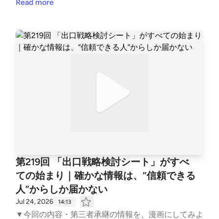
転職した20代・公認会計士か、税理士か──資格の"優
Read more
先順位"の考え方・資格を持てば仕事ができる、わけ
ではない・第三者承継の実務は、「法律のるつぼ」で
ある・まず第三者承継士から取ることを、勧める理
由・資格を取る「理由」が問われる時代 ▼公式サイ
トhttps://jmap-ma.com/ ▼コトトコト『中小企業の
問題を価値に変えるポッドキャスト編集室』https://c
k-production.com/ckp_mailmag ▼ご感想・ご質問・
お問い合わせはこちらhttps://ck-production.com/pod
cast-contact/?post=pc_shirakawa
第219回 「出口戦略検討シート」がすべ
ての始まり｜確かな情報は、”信頼できる
人”からしか届かない
Jul 24, 2026
14:13
▼今回の内容・第三者承継の情報を、漫画にしてみよ