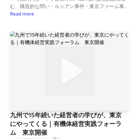
む、構造的な問い・ルシアン事件・東京ファーム事件
は「知識がなかったから」起きたのか・知識のある人
Read more
が悪事を働く、という現実・資格が、隠れ蓑になる危
うさ・アドバイザリー方式とネットワーク──相互に
監視する仕組み・なぜ研修なのか──共通言語をつく
る、ということ ▼公式サイトhttps://jmap-ma.com/
▼コトトコト『中小企業の問題を価値に変えるポッド
キャスト編集室』https://ck-production.com/ckp_mai
lmag ▼ご感想・ご質問・お問い合わせはこちらhttp
s://ck-production.com/podcast-contact/?post=pc_sh
irakawa
九州で15年続いた経営者の学びが、東京
にやってくる｜有機体経営実践フォーラ
ム 東京開催