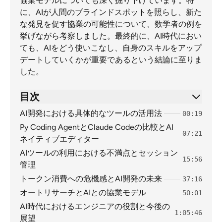
協業モデルについても深く掘り下げています。特
に、AIが人間のブラインドスポットを照らし、新た
な発見を促す協業の可能性について、数学者の例を
挙げながら考察しました。最終的に、AI時代におい
ても、AIをどう使いこなし、自身のスキルをアップ
デートしていくかが重要であるという結論に至りま
した。
目次
AI開発における具体的なツールの活用法
00:19
Py Coding AgentとClaude Codeの比較とAI
07:21
ネイティブエディター
AIツールの利用における不満点とセッション
15:56
管理
トークン消費への危機感とAI開発の未来
37:16
オートリサーチとAIとの協業モデル
50:01
AI時代におけるエンジニアの役割と今後の
1:05:46
展望