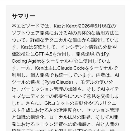
サマリー
本エピソードでは、KazとKenが2026年6月現在の
ソフトウェア開発におけるAIの具体的な活用方法に
ついて、詳細なテクニカルな側面から議論していま
す。KazはSREとして、インシデント情報の分析や
仮説検証にGPT-4.5を活用し、開発環境ではPy
Coding Agentをターミナル中心に使用していま
す。一方、Kenは主にClaude Codeをターミナルで
利用し、個人開発でも統一しています。両者は、AI
ツールの選択（Py vs Claude）、モデルの使い分
け、パーミッション管理の煩雑さ、そしてAIネイテ
ィブなエディターの必要性について意見を交換しま
した。さらに、Gitコミットの自動化やプルリクエ
スト作成におけるAIの活用度合い、セッション管理
と知識の構造化、ローカルLLMの限界、そしてAI開
発におけるトークン消費への危機感と、AIと人間の