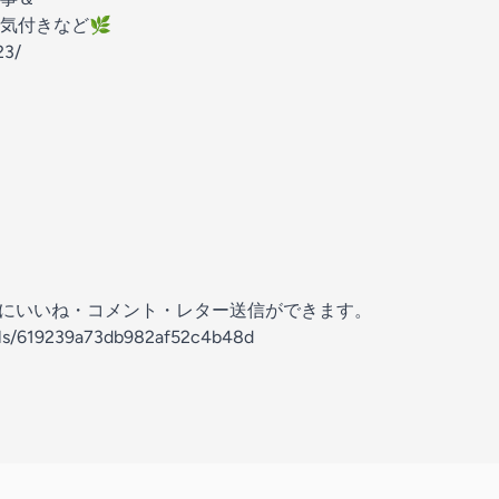
気付きなど🌿
23/
の放送にいいね・コメント・レター送信ができます。
nels/619239a73db982af52c4b48d