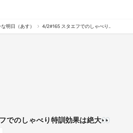
ンな明日（あす）
4/2#165 スタエフでのしゃべり..
スタエフでのしゃべり特訓効果は絶大👀