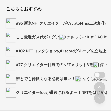
こちらもおすすめ
#95 新米NFTクリエイターがCryptoNinja二次創
ここ最近ガス代がエグい
みきさっくのJust DAO it！
#102 NFTコレクションのDiscordグループを立ち上
#77 クリエイター目線でのNFTメリット3選
【停止中
誰とでも仲良くなる必要は無い！
けんくらのハッピ
スクロール
クリエイターfeeが継続されるよー！NFTをはじめよ