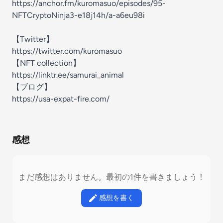
https://anchor.fm/kuromasuo/episodes/95-
NFTCryptoNinja3-e18j14h/a-a6eu98i
【Twitter】
https://twitter.com/kuromasuo
【NFT collection】
https://linktr.ee/samurai_animal
【ブログ】
https://usa-expat-fire.com/
感想
まだ感想はありません。最初の1件を書きましょう！
感想を書く