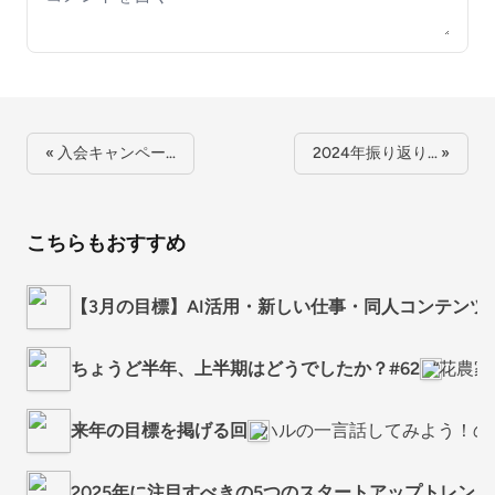
« 入会キャンペー…
2024年振り返り… »
こちらもおすすめ
【3月の目標】AI活用・新しい仕事・同人コンテンツ販
ちょうど半年、上半期はどうでしたか？#62
“花農
来年の目標を掲げる回
ハルの一言話してみよう！の
2025年に注目すべきの5つのスタートアップトレンド