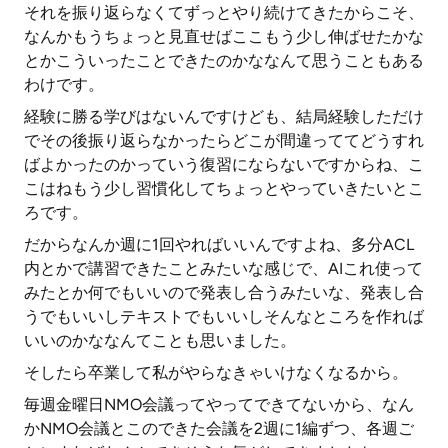
それを振り返らなくてずっとやり続けてきたからこそ、
なんかもうちょっと見直せばここもう少し伸ばせたかな
とかこういったことできたのかななんて思うこともある
わけです。
経験に勝る学びはないんですけども、結局経験しただけ
でその後振り返らなかったらどこが間違っててどうすれ
ばよかったのかっていう復習にならないですからね、こ
こはねもう少し習慣化してちょっとやっていきたいとこ
ろです。
だからなんか週に1回やればいいんですよね、多分ACL
内とかで講習できたことみたいな感じで、AIこれ使って
みたとか何でもいいので発表し合うみたいな、発表し合
うでもいいしテキストでもいいしそんなところを作れば
いいのかななんてことも思いました。
そしたら卒業して私がやらなきゃいけなくなるから。
毎週金曜日NMO会議ってやってできてないから、なん
かNMO会議とこのできた会議を2週に1編ずつ、各週ご