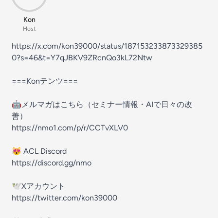
Kon
Host
https://x.com/kon39000/status/187153233873329385
0?s=46&t=Y7qJBKV9ZRcnQo3kL72Ntw
===Konテンツ===
🤖メルマガはこちら（セミナー情報・AIで日々の改
善）
https://nmo1.com/p/r/CCTvXLV0
😻 ACL Discord
https://discord.gg/nmo
🕊Xアカウント
https://twitter.com/kon39000