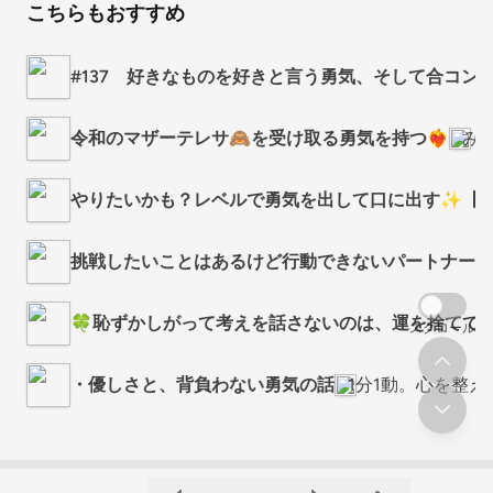
こちらもおすすめ
#137 好きなものを好きと言う勇気、そして合コン
令和のマザーテレサ🙈を受け取る勇気を持つ❤️‍🔥
みゆ
やりたいかも？レベルで勇気を出して口に出す✨【普
挑戦したいことはあるけど行動できないパートナーとの
🍀恥ずかしがって考えを話さないのは、運を捨てて
スクロール
・優しさと、背負わない勇気の話
1分1動。心を整