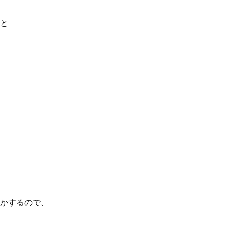
と
かするので、