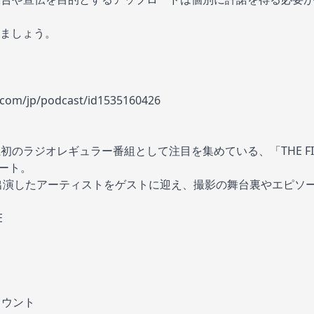
ましょう。
e.com/jp/podcast/id1535160426
上初のラジオレギュラー番組として注目を集めている、「THE FIRST
タート。
AKE」に出演したアーティストをゲストに迎え、撮影の舞台裏やエピ
E
カウント