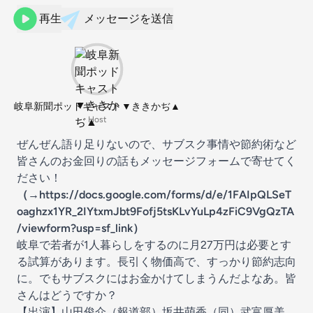
再生
メッセージを送信
岐阜新聞ポッドキャスト▼ききかぢ▲
Host
ぜんぜん語り足りないので、サブスク事情や節約術など
皆さんのお金回りの話もメッセージフォームで寄せてく
ださい！
（→
https://docs.google.com/forms/d/e/1FAIpQLSeT
oaghzx1YR_2IYtxmJbt9Fofj5tsKLvYuLp4zFiC9VgQzTA
/viewform?usp=sf_link
）
岐阜で若者が1人暮らしをするのに月27万円は必要とす
る試算があります。長引く物価高で、すっかり節約志向
に。でもサブスクにはお金かけてしまうんだよなあ。皆
さんはどうですか？
【出演】山田俊介（報道部）坂井萌香（同）武富厚美