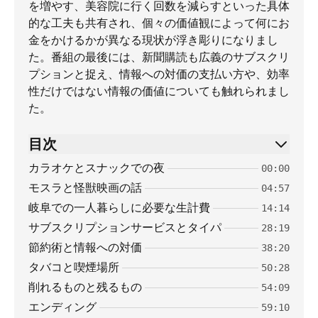
を増やす、美容院に行く回数を減らすといった具体
的な工夫も共有され、個々の価値観によって何にお
金をかけるかが異なる現状が浮き彫りになりまし
た。番組の最後には、新聞購読も広義のサブスクリ
プションと捉え、情報への対価の支払い方や、効率
性だけではない情報の価値についても触れられまし
た。
目次
カラオケとスナックでの夜
00:00
モスラと怪獣映画の話
04:57
岐阜での一人暮らしに必要な生計費
14:14
サブスクリプションサービスとタイパ
28:19
節約術と情報への対価
38:20
タバコと喫煙場所
50:28
削れるものと残るもの
54:09
エンディング
59:10