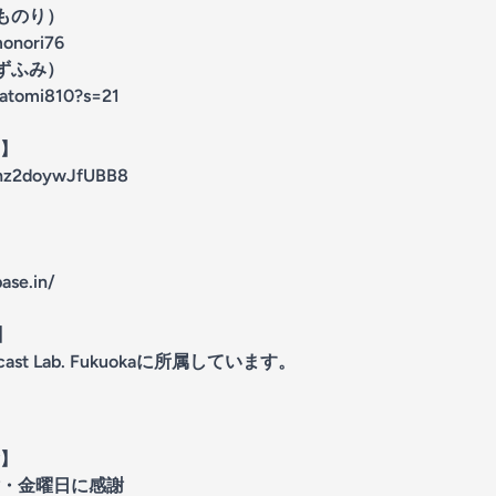
とものり）
monori76
かずふみ）
katomi810?s=21
】
9nz2doywJfUBB8
ase.in/
a】
t Lab. Fukuokaに所属しています。
】
・金曜日に感謝