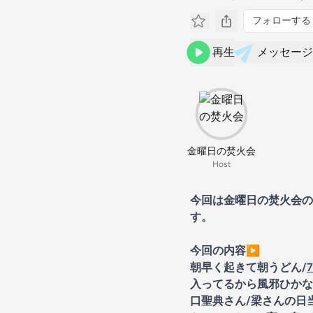
フォローする
再生
メッセージ
金曜日の焚火会
Host
今回は金曜日の焚火会の
す。
今回の内容▶︎
朝早く起きて朝うどん/
7
入ってるから風邪ひかない/
口聖典さん/梁さんの日