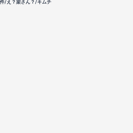
件/え？梁さん？/キムチ