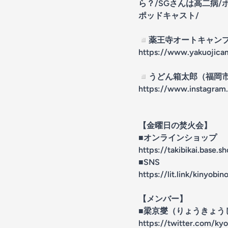
ら？/SGさんは高二病
ポッドキャスト/
◽️薬王寺オートキャン
https://www.yakuojic
◽️うどん箱太郎（福岡
https://www.instagr
【金曜日の焚火会】
■オンラインショップ
https://takibikai.base.s
■SNS
https://lit.link/kinyobino
【メンバー】
■梁京燮（りょうきょ
https://twitter.com/ky