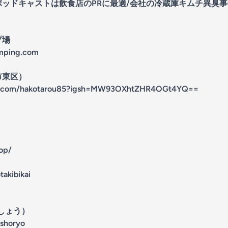
/ポッドキャストは飲食店のPRに最適/会社の冷蔵庫キムチ異臭事
プ場
amping.com
市東区）
am.com/hakotarou85?igsh=MW93OXhtZHR4OGt4YQ==
hop/
takibikai
うしょう）
oshoryo