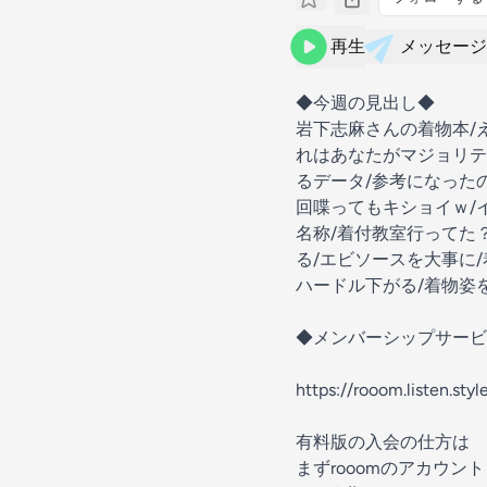
再生
メッセージ
◆今週の見出し◆
岩下志麻さんの着物本/
れはあなたがマジョリテ
るデータ/参考になった
回喋ってもキショイｗ/イ
名称/着付教室行ってた
る/エビソースを大事に
ハードル下がる/着物姿
◆メンバーシップサービ
https://rooom.listen.sty
有料版の入会の仕方は
まずrooomのアカウ