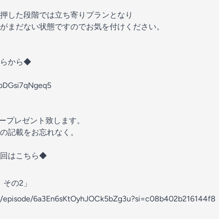
押した段階では立ち寄りプランとなり
がまだない状態ですのでお気を付けください。
らから◆
ZibDGsi7qNgeq5
ープレゼント致します。
の記載をお忘れなく。
回はこちら◆
、その2」
com/episode/6a3En6sKtOyhJOCk5bZg3u?si=c08b402b216144f8