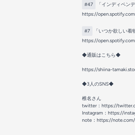
#47
「インディペンデ
https://open.spotify.
#7
「いつか欲しい着
https://open.spotify
◆通販はこちら◆
https://shiina-tamaki.sto
◆3人のSNS◆
椎名さん
twitter：https://twitter
Instagram：https://insta
note：https://note.com/