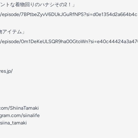
ントな着物回りのハナシその2！」
com/episode/7BPtbeZyvV6DUkJGuRfNPS?si=d0e1354d2a664b4c
物アイテム」
.com/episode/0m1DeKeULSQR9ha00GtoWn?si=e40c44424a3a47
res.jp/
.com/ShiinaTamaki
gram.com/siinalife
siina_tamaki