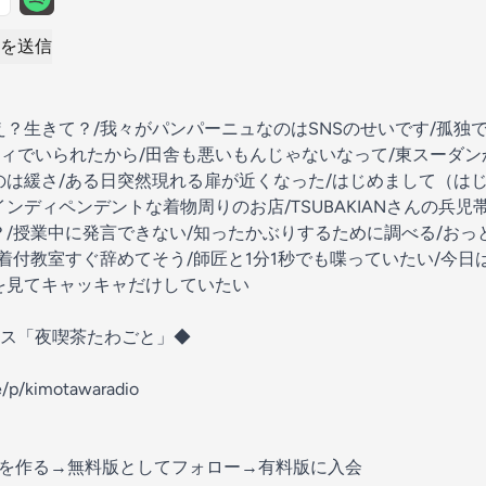
を送信
え？生きて？/我々がパンパーニュなのはSNSのせいです/孤独
ィでいられたから/田舎も悪いもんじゃないなって/東スーダン
のは緩さ/ある日突然現れる扉が近くなった/はじめまして（は
ンディペンデントな着物周りのお店/TSUBAKIANさんの兵児帯
？/授業中に発言できない/知ったかぶりするために調べる/お
/着付教室すぐ辞めてそう/師匠と1分1秒でも喋っていたい/今日
を見てキャッキャだけしていたい
ス「夜喫茶たわごと」◆
le/p/kimotawaradio
ントを作る→無料版としてフォロー→有料版に入会