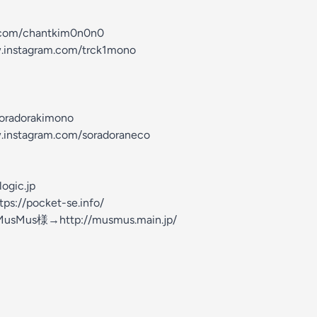
r.com/chantkim0n0n0
.instagram.com/trck1mono
soradorakimono
.instagram.com/soradoraneco
ogic.jp
/pocket-se.info/
s様→http://musmus.main.jp/