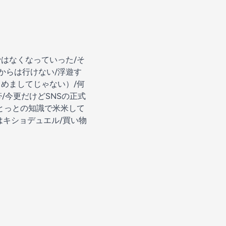
ではなくなっていった/そ
からは行けない/浮遊す
じめましてじゃない）/何
/今更だけどSNSの正式
っとっとの知識で米米して
はキショデュエル/買い物