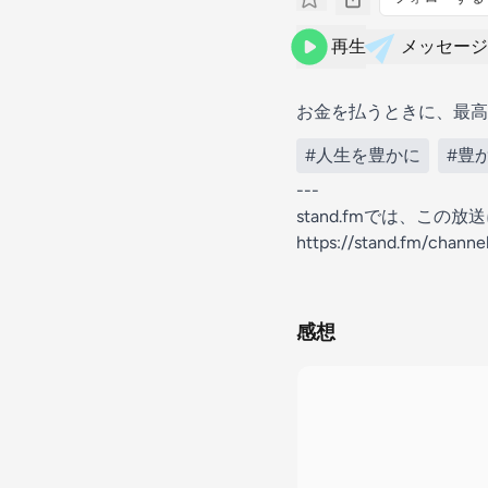
再生
メッセージ
お金を払うときに、最高
#人生を豊かに
#豊
---
stand.fmでは、こ
https://stand.fm/chan
感想