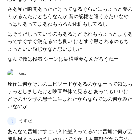
さあ見た瞬間あっただけってなるぐらいにちょっと夏の
わかるんだけどもうなんか 昔の記憶と違うみたいなや
っぱりあってまあねもちろん化粧もしてるし
はそうだしっていうのもあるけどそれもちょっとよくあ
ってすぐすぐ消えるのも良い けどすぐ殺されるのもち
ょっといい感じかなと思いました
なんで僕は役者 シーンは結構重要なんだろうねー
kai3
原作に何かそこのエピソードがあるのかなーって気はち
ょっとしましたけど映画単体で見ると あってもいいけ
どそのヤクザの息子に生まれたからならではの何かみた
いなのが
うすだ
あんなで普通にすごい入れ墨入ってるのに普通に何か芸
能世界入っちゃうじゃないですか まあ芸能だから昔の