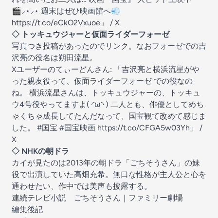
🎬⸝‍⋆⸝‍⋆ 週末はぜひ映画館へ💨
https://t.co/eCkO2Vxuoe」 / X
◇ トッキュウジャーと仮面ライダーフォーゼ
写真つき投稿があったのでリンク。なおフォーゼでの吉
沢亮の役名は朔田流星。
Xユーザーのてぃーどんさん: 「吉沢亮と横浜流星がや
った親友役って、仮面ライダーフォーゼ での役なの
ね。 横浜流星さんは、トッキュウジャーの、トッキュ
ウ4号役やってますよ( ◜ω◝ ) 二人とも、俳優としてめち
ゃくちゃ成長してたんだなって、国宝観て改めて感じま
した。 #国宝 #国宝映画 https://t.co/CFGA5w03Yh」 /
X
◇ NHKの朝ドラ
カイが見たのは2013年の朝ドラ「ごちそうさん」の妹
役で出演していた高畑充希。無口な性格が主人公と心を
通わせたい、作中では美声も披露する。
連続テレビ小説 ごちそうさん｜ファミリー劇場
編集後記