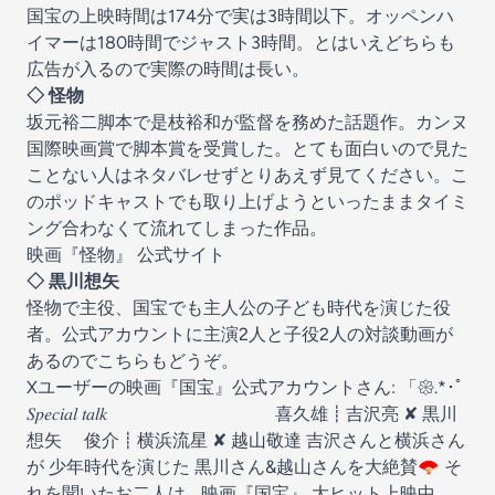
国宝の上映時間は174分で実は3時間以下。オッペンハ
イマーは180時間でジャスト3時間。とはいえどちらも
広告が入るので実際の時間は長い。
◇ 怪物
坂元裕二脚本で是枝裕和が監督を務めた話題作。カンヌ
国際映画賞で脚本賞を受賞した。とても面白いので見た
ことない人はネタバレせずとりあえず見てください。こ
のポッドキャストでも取り上げようといったままタイミ
ング合わなくて流れてしまった作品。
映画『怪物』 公式サイト
◇ 黒川想矢
怪物で主役、国宝でも主人公の子ども時代を演じた役
者。公式アカウントに主演2人と子役2人の対談動画が
あるのでこちらもどうぞ。
Xユーザーの映画『国宝』公式アカウントさん: 「𑁍.*･ﾟ
𝑆𝑝𝑒𝑐𝑖𝑎𝑙 𝑡𝑎𝑙𝑘 ￣￣￣￣￣￣￣￣￣ 喜久雄┋吉沢亮 ✘ 黒川
想矢 俊介┋横浜流星 ✘ 越山敬達 吉沢さんと横浜さん
が 少年時代を演じた 黒川さん&越山さんを大絶賛🪭 そ
れを聞いたお二人は… 映画『国宝』 大ヒット上映中