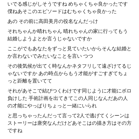
いでる感じがしそうですね めちゃくちゃ良かったです
僕ねあそこのエピソードはむちゃくちゃ良かった
あの その前に高田美月の役名なんだっけ
それちゃんか晴れちゃん 晴れちゃんの家に行ってもう
結婚しようよとか言うじゃないですか
ここがでもあなたをずっと見ていたいからそんな結婚と
か言わないでみたいなことを言い つつ
その後気候が出てく時なんかネタフリして遠ざけてるじ
ゃないですか あの時点からもう才能がすごすぎてちょ
っと距離を置いてて
それがあそこで結びつくわけです同じように才能にボロ
負けした 手術計画を出てきてこの人同じなんだあの人
の才能にやっぱりちょっと一緒にいられ
と思っちゃったんだって言って2人で逃げてくシーンは
ストーリーは唐突なんだけどあそこはの描き方はその方
ですね