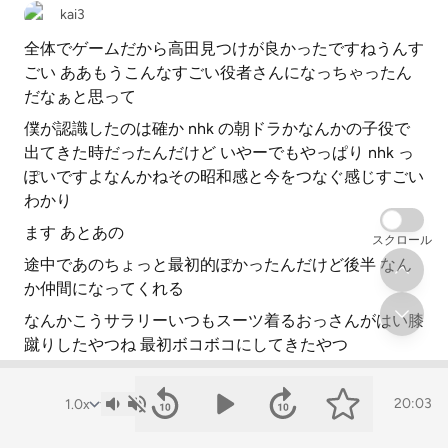
kai3
全体でゲームだから高田見つけが良かったですねうんす
ごい ああもうこんなすごい役者さんになっちゃったん
だなぁと思って
僕が認識したのは確か nhk の朝ドラかなんかの子役で
出てきた時だったんだけど いやーでもやっぱり nhk っ
ぽいですよなんかねその昭和感と今をつなぐ感じすごい
わかり
ます あとあの
スクロール
途中であのちょっと最初的ぽかったんだけど後半 なん
か仲間になってくれる
なんかこうサラリーいつもスーツ着るおっさんがはい膝
蹴りしたやつね 最初ボコボコにしてきたやつ
なんか彼だけ年取らなくて面白いああああああああああ
ああああああああああああああ あれずっとこの人この
20:03
顔だなと思ってなんかメイクも全然吹けないし