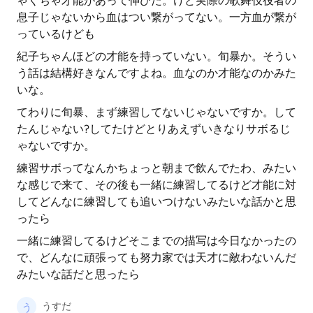
ゃくちゃ才能があって伸びた。けど実際の歌舞伎役者の
息子じゃないから血はつい繋がってない。一方血が繋が
っているけども
紀子ちゃんほどの才能を持っていない。旬暴か。そうい
う話は結構好きなんですよね。血なのか才能なのかみた
いな。
てわりに旬暴、まず練習してないじゃないですか。して
たんじゃない?してたけどとりあえずいきなりサボるじ
ゃないですか。
練習サボってなんかちょっと朝まで飲んでたわ、みたい
な感じで来て、その後も一緒に練習してるけど才能に対
してどんなに練習しても追いつけないみたいな話かと思
ったら
一緒に練習してるけどそこまでの描写は今日なかったの
で、どんなに頑張っても努力家では天才に敵わないんだ
みたいな話だと思ったら
うすだ