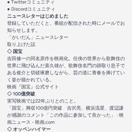
●
Twitterコミュニティ
●
Discordコミュニティ
ニュースレターはじめました
登録していただくと、番組が配信された時にメールでお
知らせします。
「かいだん」ニュースレター
取り上げた話
◇ 国宝
吉田修一の同名原作を映画化。任侠の世界から歌舞伎の
世界に飛び込んだ喜久雄が、歌舞伎名門の跡取り息子で
ある俊介と切磋琢磨しながら、芸の道に青春を捧げてい
く姿が描かれている。
映画『国宝』公式サイト
◇ 100億突破
実写映画では22年ぶりとのこと。
「国宝」興収100億円突破 吉沢亮、横浜流星、渡辺謙
が感謝のコメント「この作品に参加して良かった」 : 映
画ニュース - 映画.com
◇ オッペンハイマー