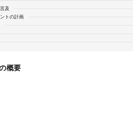
言及
ントの計画
の概要