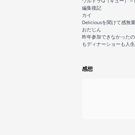
ウルトラQ（キュー） –
編集後記
カイ
Deliciousを聞けて
おだじん
昨年参加できなかったの
もディナーショーも人生
感想