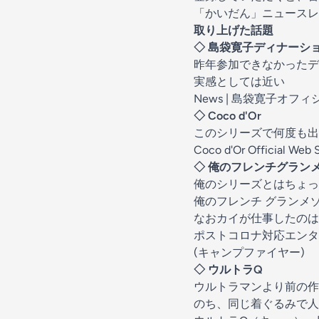
「かいだん」ニュースレ
取り上げた話題
◇ 島袋寛子ディナーシ
昨年参加できなかったデ
実感としては近い
News | 島袋寛子オフ
◇ Coco d'Or
このシリーズで何度も出
Coco d'Or Official Web S
◇ 俺のフレンチグラン
俺のシリーズとはちょっ
俺のフレンチ グランメゾ
なおカイが仕事したのは
ポストコロナ対応エンター
(キャンプファイヤー)
◇ ウルトラQ
ウルトラマンより前の作
のち、同じ着ぐるみで人