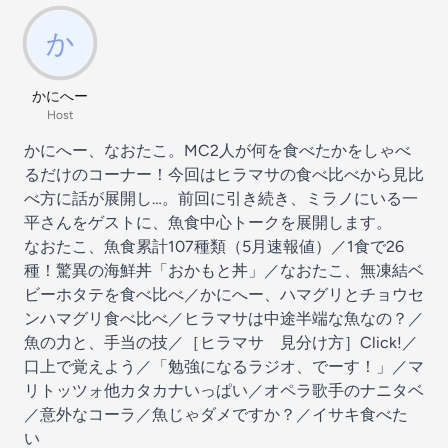
かにへー
Host
かにへー、なおたこ。MC2人が何を食べたかをしゃべ
るだけのコーナー！今回はヒラマサの食べ比べから見比
べ方に話が展開し…。前回に引き続き、ミラノにいる一
平さんをゲストに、魚食中心トークを展開します。
なおたこ、魚食累計107種類（5月速報値）／1食で26
種！驚異の海鮮丼「おかもと丼」／なおたこ、無凍結ベ
ビーホタテを食べ比べ／かにへー、ハマグリとチョウセ
ンハマグリ食べ比べ／ヒラマサは中途半端な魚なの？／
魚の力と、手当の技／［ヒラマサ 見分け方］Click!／
口上で覚えよう／「勉強になるラジオ、でーす！」／マ
リトッツォ他カタカナいっぱい／オペラ歌手のナニタベ
／意外なコーラ／魚じゃダメですか？／イサキ食べた
い