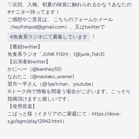
▽次回、入梅。初夏の味覚に触れられるかな？あなたの
#ナニタベ待ってます！
ご感想やご意見は、
こちらのフォーム
かメール
（heyfishpod@gmail.com）、又はtwitterで
#魚食系ラジオにて募集しています
！
【番組twitter】
魚食系ラジオ「JUNK FISH!」(
@junk_fish3
)
【出演者&twitter】
かにへー（
@kanihey55
)
なおたこ（
@naotako_wiener
)
望月一平さん（
@1pe1chan
、
youtube
）
※トーク内で情報を間違う場合がございます。こっそり
指摘頂けますと嬉しいです。
【使用音楽】
こばっと様（イタリアのご家庭にて：
https://dova-
s.jp/bgm/play12942.html
）