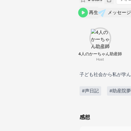
再生
メッセージ
4人のかーちゃん助産師
Host
子ども社会から私が学ん
#声日記
#助産院
感想