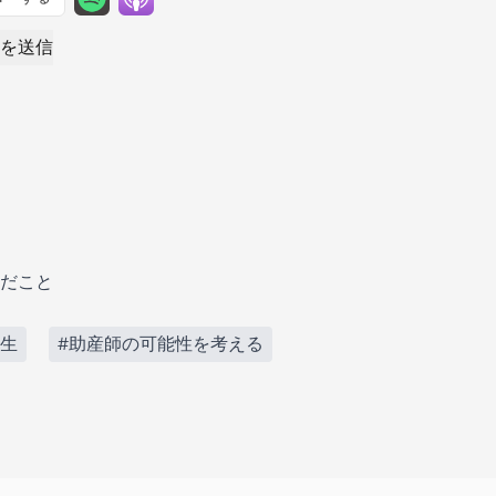
を送信
だこと
夢生
#助産師の可能性を考える