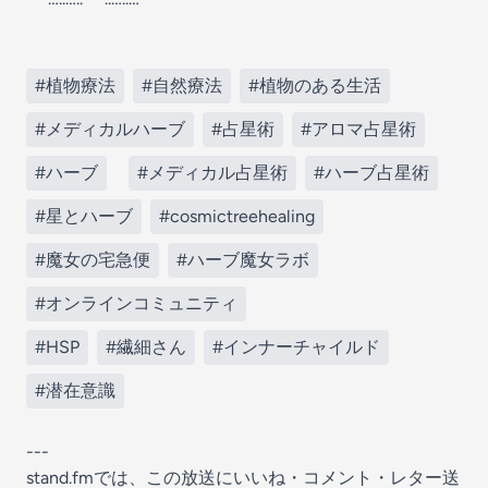
#植物療法
#自然療法
#植物のある生活
#メディカルハーブ
#占星術
#アロマ占星術
#ハーブ
#メディカル占星術
#ハーブ占星術
#星とハーブ
#cosmictreehealing
#魔女の宅急便
#ハーブ魔女ラボ
#オンラインコミュニティ
#HSP
#繊細さん
#インナーチャイルド
#潜在意識
---
stand.fmでは、この放送にいいね・コメント・レター送