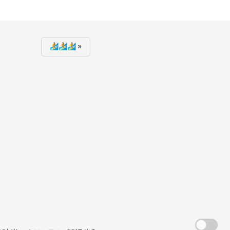
🏄🏄🏄 »