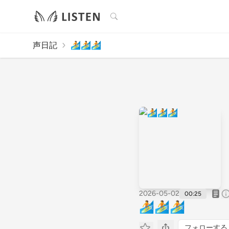
検索
声日記
🏄🏄🏄
2026-05-02
00:25
🏄🏄🏄
フォローする