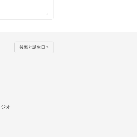
後悔と誕生日 »
ラジオ
ル