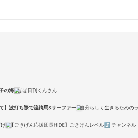
逗子の海
ほぼ日刊くんさん
にて】波打ち際で流鏑馬&サーファー
自分らしく生きるための
届け
【ごきげん応援団長HIDE】ごきげんレベル⤴️ チャンネ