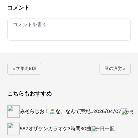
コメント
Your comment
« 学集走B癖
謎の疲労 »
こちらもおすすめ
みそらじお！🏝️な、なんて声だ…2026/04/07
みその
587オザケンカラオケ3時間30曲
一日一配