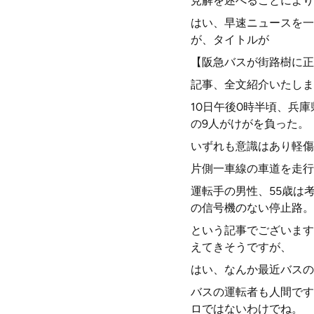
見解を述べることにより
はい、早速ニュースを一
が、タイトルが
【阪急バスが街路樹に正
記事、全文紹介いたしま
10日午後0時半頃、兵
の9人がけがを負った。
いずれも意識はあり軽傷
片側一車線の車道を走行
運転手の男性、55歳は
の信号機のない停止路。
という記事でございます
えてきそうですが、
はい、なんか最近バスの
バスの運転者も人間です
ロではないわけでね。