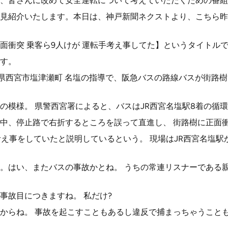
、皆さんに改めて安全運転について考えていただくための番組
見紹介いたします。本日は、神戸新聞ネクストより、こちら昨
面衝突 乗客ら9人けが 運転手考え事してた】というタイトル
す。
庫県西宮市塩津瀬町 名塩の指導で、阪急バスの路線バスが街路
の模様。 県警西宮署によると、バスはJR西宮名塩駅8着の循環
中、停止路で右折するところを誤って直進し、 街路樹に正面
考え事をしていたと説明しているという。 現場はJR西宮名塩駅
。はい、またバスの事故かとね。 うちの常連リスナーである
事故目につきますね。 私だけ?
からね。 事故を起こすこともあるし違反で捕まっちゃうこと