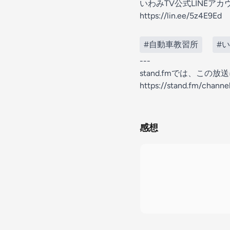
いわみTV公式LINEアカ
https://lin.ee/5z4E9Ed
#自動車教習所
#い
---
stand.fmでは、こ
https://stand.fm/chan
感想