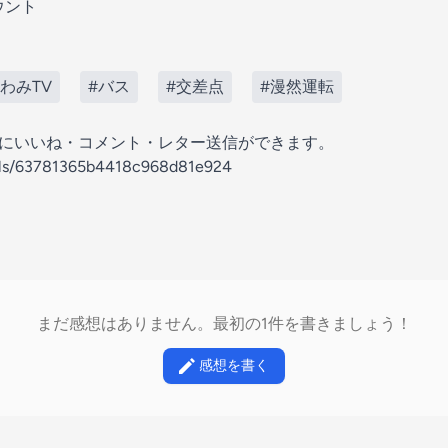
ウント
わみTV
#バス
#交差点
#漫然運転
の放送にいいね・コメント・レター送信ができます。
nels/63781365b4418c968d81e924
まだ感想はありません。最初の1件を書きましょう！
感想を書く