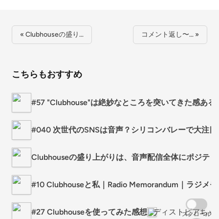
« Clubhouseの盛り…
コメント返し〜… »
こちらもおすすめ
#57 "Clubhouse"は絶妙なところを突いてきた感ある
#040 次世代のSNSは音声？シリコンバレーで大注目の『
Clubhouseの盛り上がりは、音声配信全体にポジ
#10 Clubhouseと私｜Radio Memorandum｜ラジメモ
#27 Clubhouseを使ってみた感想
ディストピアちゃ
スクロール