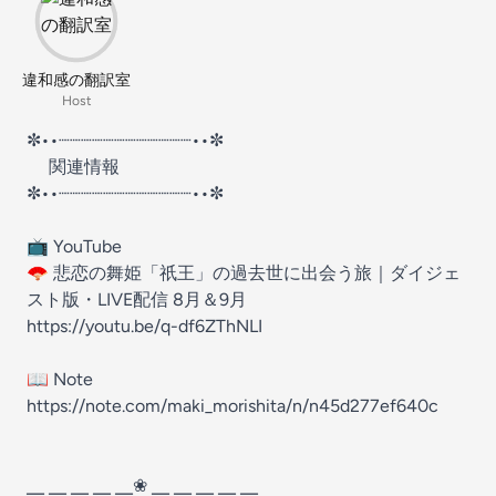
違和感の翻訳室
Host
✼••┈┈┈┈┈┈┈┈┈┈┈┈••✼
関連情報
✼••┈┈┈┈┈┈┈┈┈┈┈┈••✼
📺 YouTube
🪭 悲恋の舞姫「祇王」の過去世に出会う旅｜ダイジェ
スト版・LIVE配信 8月＆9月
https://youtu.be/q-df6ZThNLI
📖 Note
https://note.com/maki_morishita/n/n45d277ef640c
╴ ╴ ╴ ╴ ╴❀ ╴ ╴ ╴ ╴ ╴