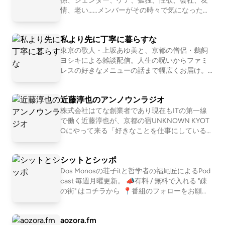
係、ジェンダー、ケア、孤独、性欲、会社、友
情、老い……メンバーがその時々で気になったテ
ーマを１つ設定して、モヤモヤを言語化してい
くNEOな座談Podcastです。2011〜2016年「二
私より先に丁寧に暮らすな
軍ラジオ」(ApplePodcast)、2017〜2024年「恋
愛よももやまばなし」(ニコ生→Podcast)を配信
東京の歌人・上坂あゆ美と、京都の僧侶・鵜飼
していました。清田隆之(文筆業)、森田(会社
ヨシキによる雑談配信。人生の呪いからファミ
員)、ワッコ(会社員)、さとう(会社員)の４人で
レスの好きなメニューの話まで幅広くお届け。
お届けします。
【初めての方におすすめ回】 #30 お菓子が人間
だったら誰と付き合いたいか真剣に考える http
近藤淳也のアンノウンラジオ
s://open.spotify.com/episode/751EzuNXjpgP2i5
3P7OtX7?si=XxN2eddURsas_JWE6KFu-A #163
株式会社はてな創業者であり現在もITの第一線
恋愛ってマーージでクソだと思っている人の話
で働く近藤淳也が、京都の宿UNKNOWN KYOT
https://open.spotify.com/episode/1WgeglhRT5
Oにやって来る「好きなことを仕事にしている
GQfqzkBO2bNF?si=1l0b2OBlTJq 📩おたより宛
人」を深堀りすることで、世の中の多様な仕事
先 https://forms.gle/E6oFMLDcrJhUH2g57 番
やキャリア、生き方・働き方を「リアルな実
シットとシッポ
組公式SNS https://x.com/yori_suna （インス
例」として紐解いていきます。 . 【ホスト：近藤
タもある） 🚗🚥番組公式コミュニティ http
淳也】 株式会社OND代表取締役社長、株式会社
Dos Monosの荘子itと哲学者の福尾匠によるPod
s://rooom.listen.style/p/ 📨その他、番組へのお
はてな取締役、UNKNOWN KYOTO支配人、NP
cast 毎週月曜更新。 📣有料 / 無料で入れる "疎
問い合わせはコチラまで yorisuna24@gmail.co
O法人滋賀一周トレイル代表理事、トレイルラ
の街" はコチラから ⁠ 📍番組のフォローをお願い
m
ンナー。 2001年に「はてなブログ」「はてなブ
します https://linktr.ee/shitshippo 📍X シットと
ックマーク」などを運営する株式会社はてなを
シッポ @shitshippo 荘子it @ZoZhit 福尾匠 @tw
aozora.fm
創業、2011年にマザーズにて上場。その後2017
eetingtakumi 📩シットとシッポへの問い合わせ