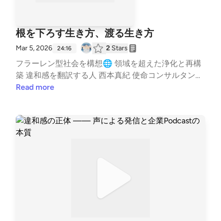
根を下ろす生き方、渡る生き方
Mar 5, 2026
2
Stars
24:16
フラーレン型社会を構想🌐 領域を超えた浄化と再構
築 違和感を翻訳する人 西本真紀 使命コンサルタント
🌿 活動情報はこちら✨ https://lit.link/healinglife ---
Read more
stand.fmでは、この放送にいいね・コメント・レター
送信ができます。 https://stand.fm/channels/65e943
8c3e0b28cf8119433f