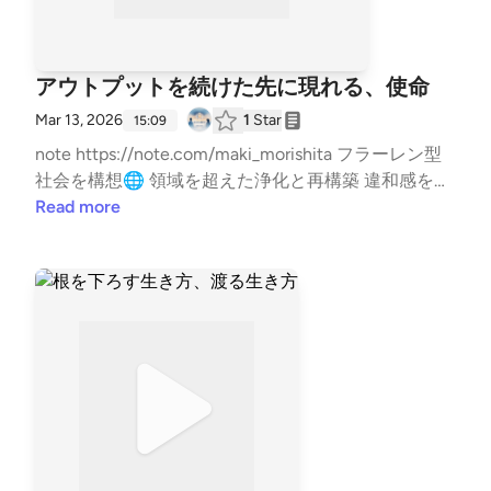
アウトプットを続けた先に現れる、使命
Mar 13, 2026
1
Star
15:09
note https://note.com/maki_morishita フラーレン型
社会を構想🌐 領域を超えた浄化と再構築 違和感を翻
訳する人 西本真紀 使命コンサルタント🌿 活動情報は
Read more
こちら✨ https://lit.link/healinglife #心の声 #フラー
レン #使命 #社会的役割 --- stand.fmでは、この放送
にいいね・コメント・レター送信ができます。 http
s://stand.fm/channels/65e9438c3e0b28cf8119433f