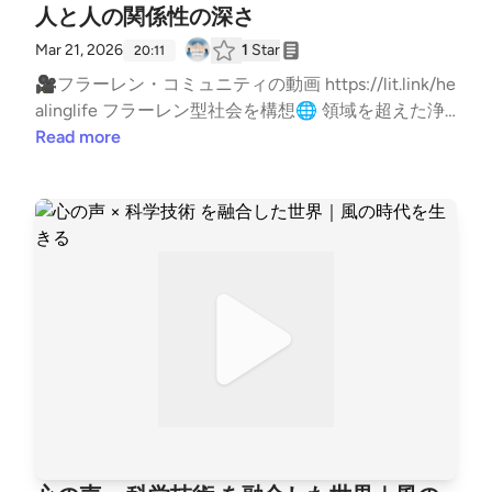
人と人の関係性の深さ
Mar 21, 2026
1
Star
20:11
🎥フラーレン・コミュニティの動画 https://lit.link/he
alinglife フラーレン型社会を構想🌐 領域を超えた浄
化と再構築 違和感を翻訳する人 西本真紀 使命コンサ
Read more
ルタント🌿 活動情報はこちら✨ https://lit.link/healin
glife #フラーレン #コミュニティ #占星術 #調和 --- s
tand.fmでは、この放送にいいね・コメント・レター
送信ができます。 https://stand.fm/channels/65e943
8c3e0b28cf8119433f