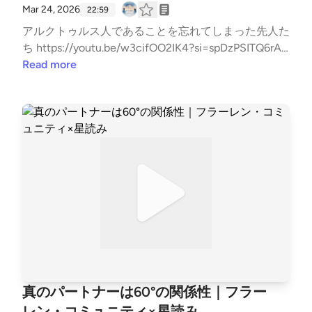
Mar 24, 2026
22:59
アルクトゥルス人であることを忘れてしまった先人た
ち https://youtu.be/w3cifOO2IK4?si=spDzPSITQ6rAZ
QZ9 シリーズ記事📚✨ https://note.com/maki_moris
Read more
hita/m/mac7291966a59 フラーレン型社会を構想🌐
領域を超えた浄化と再構築 違和感を翻訳する人 西本
真紀 使命コンサルタント🌿 活動情報はこちら✨ htt
ps://lit.link/healinglife --- stand.fmでは、この放送に
いいね・コメント・レター送信ができます。 https://s
tand.fm/channels/65e9438c3e0b28cf8119433f
真のパートナーは60°の関係性｜フラー
レン・コミュニティ×星読み