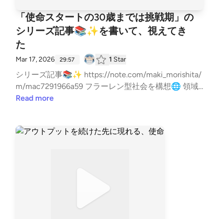
「使命スタートの30歳までは挑戦期」の
シリーズ記事📚✨を書いて、視えてき
た
Mar 17, 2026
1
Star
29:57
シリーズ記事📚✨ https://note.com/maki_morishita/
m/mac7291966a59 フラーレン型社会を構想🌐 領域
を超えた浄化と再構築 違和感を翻訳する人 西本真紀
Read more
使命コンサルタント🌿 活動情報はこちら✨ https://li
t.link/healinglife --- stand.fmでは、この放送にいい
ね・コメント・レター送信ができます。 https://stan
d.fm/channels/65e9438c3e0b28cf8119433f