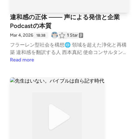
違和感の正体 —— 声による発信と企業
Podcastの本質
Mar 4, 2026
1
Star
18:38
フラーレン型社会を構想🌐 領域を超えた浄化と再構
築 違和感を翻訳する人 西本真紀 使命コンサルタント
🌿 活動情報はこちら✨ https://lit.link/healinglife ---
Read more
stand.fmでは、この放送にいいね・コメント・レター
送信ができます。 https://stand.fm/channels/65e943
8c3e0b28cf8119433f