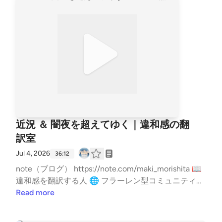
近況 ＆ 闇夜を超えてゆく｜違和感の翻
訳室
Jul 4, 2026
36:12
note（ブログ） https://note.com/maki_morishita 📖
違和感を翻訳する人 🌐 フラーレン型コミュニティを
提案 💫 使命コンサルタント 🕊️ 戦没者の御霊上げや
Read more
自然・場の浄化を通して 領域を超えた再構築を行
っています ▼ 詳細はリンクへ https://lit.link/healingli