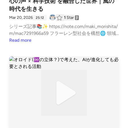
心の声 × 科学技術 を融合した世界｜風の
時代を生きる
Mar 20, 2026
1
Star
25:12
シリーズ記事📚✨ https://note.com/maki_morishita/
m/mac7291966a59 フラーレン型社会を構想🌐 領域
を超えた浄化と再構築 違和感を翻訳する人 西本真紀
Read more
使命コンサルタント🌿 活動情報はこちら✨ https://li
t.link/healinglife #AI #風の時代 #ファシリテーション
#心の声 #魂意識 --- stand.fmでは、この放送にいい
ね・コメント・レター送信ができます。 https://stan
d.fm/channels/65e9438c3e0b28cf8119433f