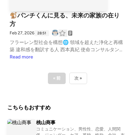
🐒パンチくんに見る、未来の家族の在り
方
Feb 27, 2026
28:51
フラーレン型社会を構想🌐 領域を超えた浄化と再構
築 違和感を翻訳する人 西本真紀 使命コンサルタント
🌿 活動情報はこちら✨ https://lit.link/healinglife ---
Read more
stand.fmでは、この放送にいいね・コメント・レター
送信ができます。 https://stand.fm/channels/65e943
8c3e0b28cf8119433f
« 前
次 »
こちらもおすすめ
桃山商事
コミュニケーション、男性性、恋愛、人間関