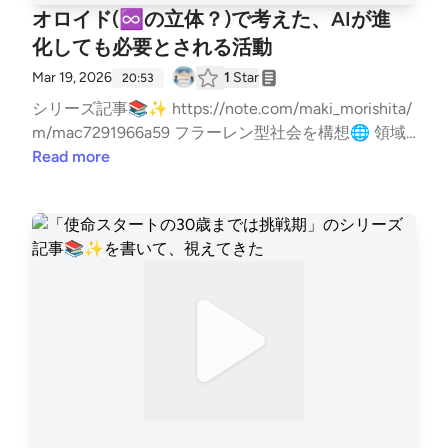
オロイド(♾️の立体？)で考えた、AIが進
化しても必要とされる活動
Mar 19, 2026
1
Star
20:53
シリーズ記事📚✨ https://note.com/maki_morishita/
m/mac7291966a59 フラーレン型社会を構想🌐 領域
を超えた浄化と再構築 違和感を翻訳する人 西本真紀
Read more
使命コンサルタント🌿 活動情報はこちら✨ https://li
t.link/healinglife --- stand.fmでは、この放送にいい
ね・コメント・レター送信ができます。 https://stan
d.fm/channels/65e9438c3e0b28cf8119433f