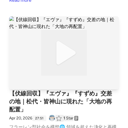
再構築 違和感を翻訳する人 西本真紀 使命コンサルタ
Read more
ント🌿 活動情報はこちら✨ https://lit.link/healinglife
#認知症 #高齢者 #スピリチュアル --- stand.fmで
は、この放送にいいね・コメント・レター送信ができ
ます。 https://stand.fm/channels/65e9438c3e0b28c
f8119433f
【伏線回収】『エヴァ』『すずめ』交差
の地｜松代・皆神山に現れた「大地の再
配置」
Apr 20, 2026
1
Star
27:51
フラーレン型社会を構想🌐 領域を超えた浄化と再構