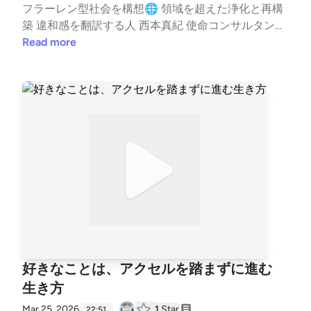
フラーレン型社会を構想🌐 領域を超えた浄化と再構
築 違和感を翻訳する人 西本真紀 使命コンサルタント
🌿 活動情報はこちら✨ https://lit.link/healinglife #ヒ
Read more
ーリング #家族 --- stand.fmでは、この放送にいい
ね・コメント・レター送信ができます。 https://stan
d.fm/channels/65e9438c3e0b28cf8119433f
好きなことは、アクセルを踏まずに進む
生き方
Mar 25, 2026
1
Star
22:51