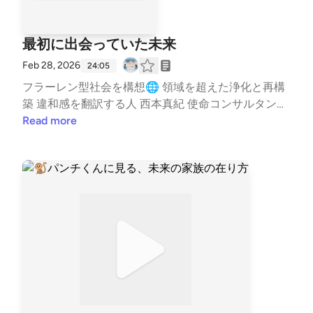
最初に出会っていた未来
Feb 28, 2026
24:05
フラーレン型社会を構想🌐 領域を超えた浄化と再構
築 違和感を翻訳する人 西本真紀 使命コンサルタント
🌿 活動情報はこちら✨ https://lit.link/healinglife ---
Read more
stand.fmでは、この放送にいいね・コメント・レター
送信ができます。 https://stand.fm/channels/65e943
8c3e0b28cf8119433f