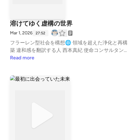
溶けてゆく虚構の世界
Mar 1, 2026
27:52
フラーレン型社会を構想🌐 領域を超えた浄化と再構
築 違和感を翻訳する人 西本真紀 使命コンサルタント
🌿 活動情報はこちら✨ https://lit.link/healinglife ---
Read more
stand.fmでは、この放送にいいね・コメント・レター
送信ができます。 https://stand.fm/channels/65e943
8c3e0b28cf8119433f