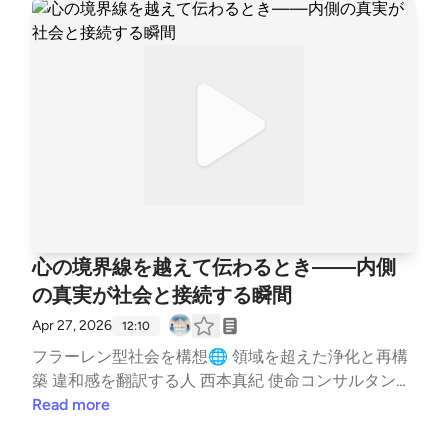
fe #更年期 #変容 #心の成長 #ファッション #ヘリオ
セントリック #使命 ＃違和感 --- stand.fmでは、この
放送にいいね・コメント・レター送信ができます。 h
ttps://stand.fm/channels/65e9438c3e0b28cf811943
3f
心の境界線を越えて伝わるとき——内側
の真実が社会と接続する瞬間
Apr 27, 2026
12:10
フラーレン型社会を構想🌐 領域を超えた浄化と再構
築 違和感を翻訳する人 西本真紀 使命コンサルタント
🌿 活動情報はこちら✨ https://lit.link/healinglife #ス
Read more
ピリチュアル #流れに乗る #アセンション --- stand.f