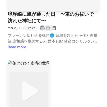
境界線に風が通った日 〜車のお祓いで
訪れた神社にて〜
Mar 2, 2026
22:22
フラーレン型社会を構想🌐 領域を超えた浄化と再構
築 違和感を翻訳する人 西本真紀 使命コンサルタント
🌿 活動情報はこちら✨ https://lit.link/healinglife ---
Read more
stand.fmでは、この放送にいいね・コメント・レター
送信ができます。 https://stand.fm/channels/65e943
8c3e0b28cf8119433f