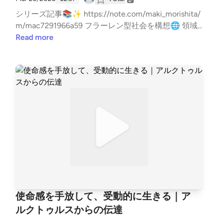
シリーズ記事📚✨ https://note.com/maki_morishita/
m/mac7291966a59 フラーレン型社会を構想🌐 領域
を超えた浄化と再構築 違和感を翻訳する人 西本真紀
Read more
使命コンサルタント🌿 活動情報はこちら✨ https://li
t.link/healinglife #使命 #好きなこと #プレアデス ---
stand.fmでは、この放送にいいね・コメント・レター
送信ができます。 https://stand.fm/channels/65e943
8c3e0b28cf8119433f
使命感を手放して、受動的に生きる｜ア
ルクトゥルスからの伝達