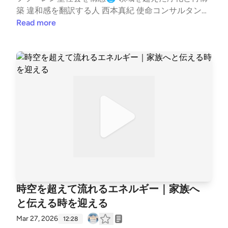
築 違和感を翻訳する人 西本真紀 使命コンサルタント
🌿 活動情報はこちら✨ https://lit.link/healinglife #皆
Read more
神山 #要石 #すずめの戸締まり #エヴァンゲリオン #
進撃の巨人 #ライトワーカー --- stand.fmでは、この
放送にいいね・コメント・レター送信ができます。 h
ttps://stand.fm/channels/65e9438c3e0b28cf811943
3f
時空を超えて流れるエネルギー｜家族へ
と伝える時を迎える
Mar 27, 2026
12:28