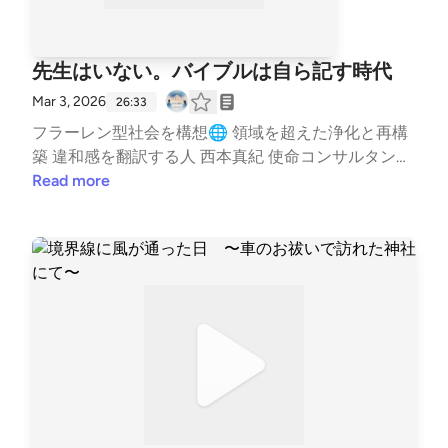
先生はいない。バイブルは自ら記す時代
Mar 3, 2026
26:33
フラーレン型社会を構想🌐 領域を超えた浄化と再構
築 違和感を翻訳する人 西本真紀 使命コンサルタント
🌿 活動情報はこちら✨ https://lit.link/healinglife ---
Read more
stand.fmでは、この放送にいいね・コメント・レター
送信ができます。 https://stand.fm/channels/65e943
8c3e0b28cf8119433f