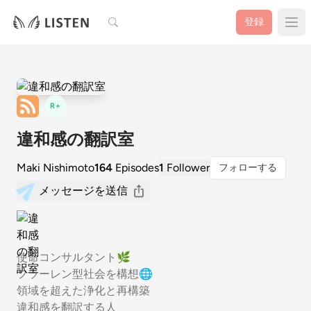
検索
登録
R+
違和感の翻訳室
Maki Nishimoto
164
Episodes
1
Follower
フォローする
メッセージを送信
使命コンサルタント🌿
フラーレン型社会を構想🌐
領域を超えた浄化と再構築
違和感を翻訳する人