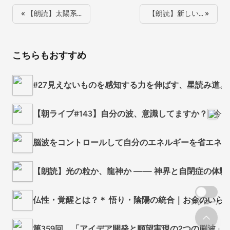
« 【朗読】太陽系…
【朗読】新しい… »
こちらもおすすめ
#27見えないものを感知する力を伸ばす、星読み道。
【朝ライブ#143】自分の波、意識してますか？
今村ゆ
脳波をコントロールして自分のエネルギーを省エネモ
【朗読】光の粒か、龍神か —— 神界と自閉症の体
仏性・覚醒とは？＊ 悟り・陰陽の統合｜お金のいら
スクロール
第359回 「アイデア開発と願望実現の2つの脳波」