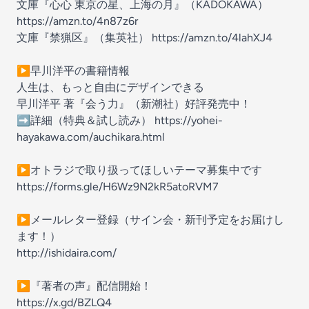
文庫『心心 東京の星、上海の月』（KADOKAWA）
https://amzn.to/4n87z6r
文庫『禁猟区』（集英社）
https://amzn.to/4lahXJ4
▶早川洋平の書籍情報
人生は、もっと自由にデザインできる
早川洋平 著『会う力』（新潮社）好評発売中！
➡詳細（特典＆試し読み）
https://yohei-
hayakawa.com/auchikara.html
▶オトラジで取り扱ってほしいテーマ募集中です
https://forms.gle/H6Wz9N2kR5atoRVM7
▶メールレター登録（サイン会・新刊予定をお届けし
ます！）
http://ishidaira.com/
▶『著者の声』配信開始！
https://x.gd/BZLQ4