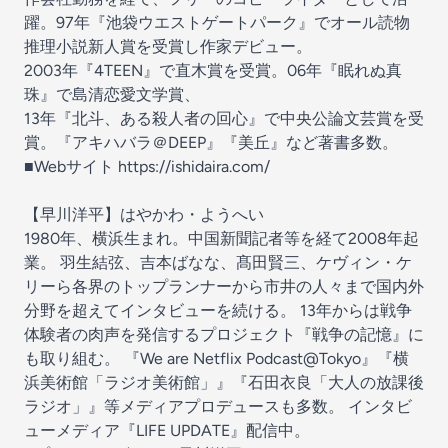
躍。97年『池袋ウエストゲートパーク』でオール読物
推理小説新人賞を受賞し作家デビュー。
2003年『4TEEN』で直木賞を受賞。06年『眠れぬ真
珠』で島清恋愛文学賞、
13年『北斗、ある殺人者の回心』で中央公論文芸賞を受
賞。『アキハバラ＠DEEP』『美丘』など著書多数。
■Webサイト
https://ishidaira.com/
【早川洋平】はやかわ・ようへい
1980年、横浜生まれ。中国新聞記者等を経て2008年起
業。 羽生結弦、吉本ばなな、髙田賢三、ケヴィン・ケ
リーら各界のトップランナーから市井の人々まで国内外
分野を超えてインタビューを続ける。 13年からは戦争
体験者の肉声を発信するプロジェクト『戦争の記憶』に
も取り組む。 『We are Netflix Podcast@Tokyo』『横
浜美術館「ラジオ美術館」』『石田衣良「大人の放課後
ラジオ」』等メディアプロデュースも多数。 インタビ
ューメディア『LIFE UPDATE』配信中。