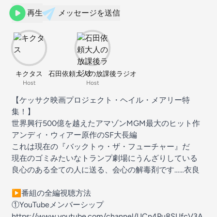
再生
メッセージを送信
キクタス
石田依頼大人の放課後ラジオ
Host
Host
【ケッサク映画プロジェクト・ヘイル・メアリー特
集！】
世界興行500億を越えたアマゾンMGM最大のヒット作
アンディ・ウィアー原作のSF大長編
これは現在の『バックトゥ・ザ・フューチャー』だ
現在のゴミみたいなトランプ劇場にうんざりしている
良心のある全ての人に送る、会心の解毒剤です……衣良
▶番組の全編視聴方法
①YouTubeメンバーシップ
https://www.youtube.com/channel/UCn4Pu8SUfcV3A