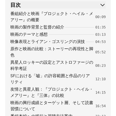
目次
番組紹介と映画『プロジェクト・ヘイル・メ
00:09
アリー』の概要
映画の製作背景と監督の紹介
01:35
映画のテーマと感想
03:13
映像表現とライアン・ゴスリングの演技
04:53
原作と映画の比較：ストーリーの再現性と脚
05:52
色
異星人ロッキーの設定とアストロファージの
08:23
科学考証
SFにおける「嘘」の許容範囲と作品のリア
12:10
リティ
友情と異星人観：『プロジェクト・ヘイル・
14:15
メアリー』と『三体』の比較
映画の興行成績とターゲット層、そして読書
16:54
習慣について