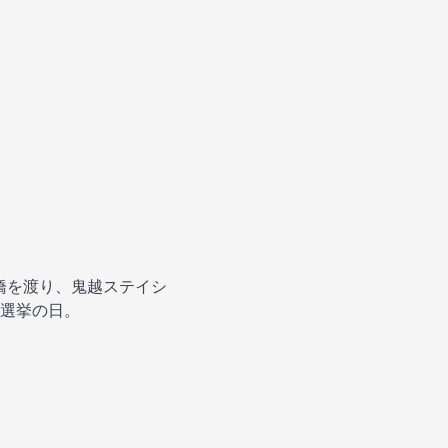
川橋を渡り、鬼越ステイシ
選挙の日。