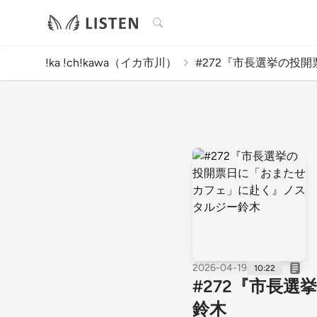
検索
!ka !ch!kawa（イカ市川）
#272『市長選挙の投開票
2026-04-19
10:22
#272『市長
鈴木