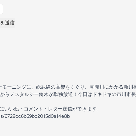
を送信
サンデーモーニングに、総武線の高架をくぐり、真間川にかかる新
からノスタルジー鈴木が単独放送！今日はドキドキの市川市長
の放送にいいね・コメント・レター送信ができます。
nels/6729cc6b69bc2015d0a14e8b