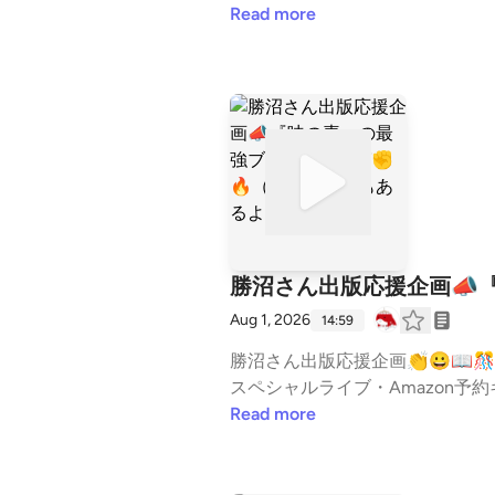
は、両親との交流や、愛犬との時間を過ごし、
Read more
出演当日の朝の準備 08:45 トー
と確認事項 21:30 ラジオ出演後の感想と反省 26:
୨୧ 🎧関連放送① 夢の実現まであと少し🎋😳✨エフエム戸塚に応募→面談へ進みました🥹✨ https://stand.fm/episodes/6a16cfa
db20c34ca3ce01574 🎧関連放送② ㊗️FM戸塚（ラジオ）に出演決定😳🎊😆結局は、行動あるのみ！先方のニーズに命中🎯🐶
https://stand.fm/episodes/6a26b9e5ce853898bf22444
📻7/23(木)14:35頃⏰ https://stand.fm/episod
m） https://www.instagram.com/inu.no.kosei ୨୧┈┈┈┈┈┈୨୧┈┈┈┈┈┈୨୧┈┈┈
理學 #占い #勉強法 #SCG #
ュニティFM --- stand.fmでは、この放送にいいね・コメント・レター送信ができます。 https://stand.fm/channels/64d62a6e4cfd
06ca8b1460b1
勝沼さん出版応援企画📣
Aug 1, 2026
14:59
勝沼さん出版応援企画👏😀📖🎊 ⏰タイムスタンプ 00:00 勝沼さんの出版応援企画＆8月20日発売のご案内 01:00 花凛さん
スペシャルライブ・Amazon予
方」 04:15 朝活コミュニティ
Read more
アンケート 06:40 勝沼さん応援ソング 1曲目 13:
文面です。 ୨୧┈┈┈┈┈┈୨୧┈┈┈┈┈┈୨୧┈┈┈┈┈┈୨୧ 📣本日8月1日9:50〜 出版記念スペシャルLIVE 出版スクール同期で
あり、人生の大先輩でもある 元味の素知的財産部長・勝