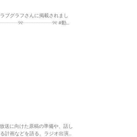
この放送にいいね・コメント・レター送信
。放送に向けた原稿の準備や、話し
る計画などを語る。ラジオ出演後