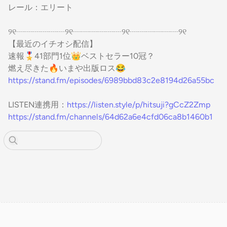
レール：エリート
୨୧┈┈┈┈┈┈୨୧┈┈┈┈┈┈୨୧┈┈┈┈┈┈୨୧
【最近のイチオシ配信】
速報🎖️41部門1位👑ベストセラー10冠？
燃え尽きた🔥いまや出版ロス😂
https://stand.fm/episodes/6989bbd83c2e8194d26a55bc
LISTEN連携用：
https://listen.style/p/hitsuji?gCcZ2Zmp
https://stand.fm/channels/64d62a6e4cfd06ca8b1460b1