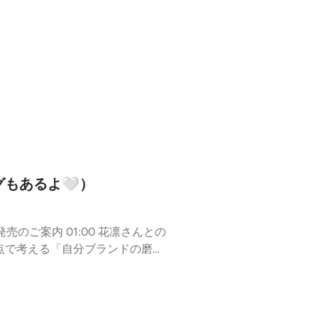
オ
用 18:48 スタジオへ向かう道中
暮らし #コミュニティラジオ #コミ
もあるよ🤍）
）視点で考える「自分ブランドの磨き
4 ひつじの推し曲とリスナーさんへの