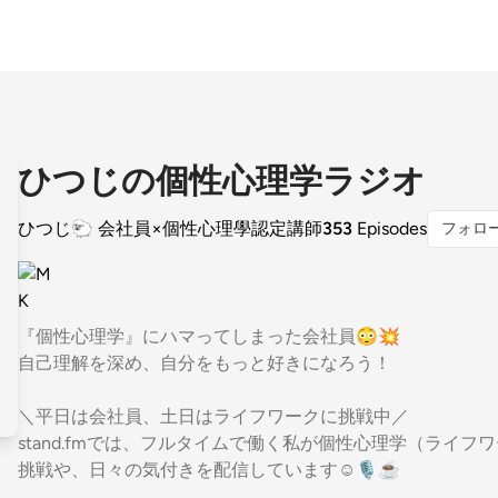
ひつじの個性心理学ラジオ
ひつじ🐑 会社員×個性心理學認定講師
353
Episodes
フォロ
『個性心理学』にハマってしまった会社員😳💥
自己理解を深め、自分をもっと好きになろう！
＼平日は会社員、土日はライフワークに挑戦中／
stand.fmでは、フルタイムで働く私が個性心理学（ライ
挑戦や、日々の気付きを配信しています☺️🎙️☕️