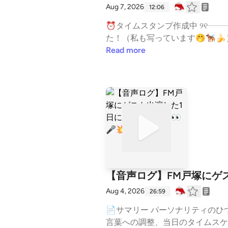
Aug 7, 2026
12:06
⏰タイムスタンプ作成中 ୨୧┈┈┈┈┈┈୨୧┈┈┈┈┈┈୨୧┈┈┈┈┈┈୨୧ 🐶今回の撮影写真がラブグラフさんに掲載されまし
た！（私も写っています🤭🐕‍🦺🍌） https://lovegraph
占い #個性心理学 #個性心理學 #占
Read more
ができます。 https://stand.fm/cha
【音声ログ】FM戸塚にゲス
Aug 4, 2026
26:59
📄サマリー パーソナリティの
言葉への調整、当日のタイムスケ