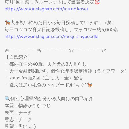
毎月1回お楽しみルーレットにて当選者決定🎯
https://www.instagram.com/inu.no.kosei
🐕‍🦺犬を飼い始めた日から毎日投稿しています！（笑）
毎日コツコツ育犬日記を投稿し、フォロワー約5,000名
https://www.instagram.com/mogu.tinypoodle
୨୧┈┈┈┈┈┈୨୧┈┈┈┈┈┈୨୧┈┈┈┈┈┈୨୧
【自己紹介】
・都内在住の40歳、夫と犬の3人暮らし
・大手金融機関勤務／個性心理學認定講師（ライフワーク）
・stand.fm 週2回（主に 火・金）配信
・愛犬は黒い毛色のトイプードル"もぐ" 🐕‍🦺
🔍個性心理學的が分かる人向けの自己紹介
本質：物静かなひつじ
表面：チータ
意志：チータ
希望：黒ひょう