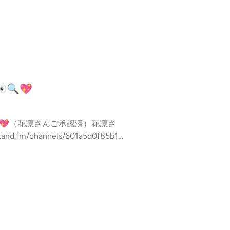
1
🔍💖
💖（花凛さんご承認済）花凛さ
ったこじか」と4つの部屋（本質・
05:00 車に例える花凛さんの構
言表現：現実と冒険、愛情深さと神秘
:04 ひつじが花凛さんに惹かれた
12:01 解説③：神秘性（天才グ