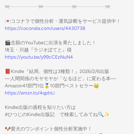
୨୧┈┈┈┈┈┈୨୧┈┈┈┈┈┈୨୧┈┈┈┈┈┈୨୧
💌ココナラで個性分析・運気診断をサービス提供中！
https://coconala.com/users/4430738
🎬念願のYouTubeに出演を果たしました！
埼玉・川越『ラジオぽてと』様
https://youtu.be/y99cCEzNuN4
📕Kindle『結局、個性は3種類！』2026/2/6出版
—人間関係のモヤモヤが「なるほど」に変わる本—
Amazon41部門1位🥇10部門ベストセラー👑
https://amzn.to/4qptrLi
Kindle出版の過程を知りたい方は
#ひつじのKindle出版記 で検索してみてね🔍✨
🐶愛犬のワンポイント個性分析実施中！