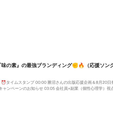
生放送の感想や今後の予定について触れている。 ⏰タイムスタンプ 00:00 ラジ
クを盛り上げるための準備 13:44 ラジオ出演前の行動と運気の活
11 一日の締めくくりと今後の予定 ୨୧┈┈┈┈┈┈୨୧┈┈┈┈┈┈୨୧┈┈┈┈┈┈
0 🎧関連放送③ 【リハーサル】FM戸塚の生放送にゲスト出演します🥰
es/6a5330aba5b6c54371d8c23b 🐶80匹以上！愛犬の個性分析実施中！（Instagra
┈┈┈୨୧ #動物占い #個性心理学 #個性心
ひつじ2608 #犬好きさんと繋がりたい #犬との暮らし #犬のいる
『味の素』の最強ブランディング✊🔥（応援ソング
との
約キャンペーンのお知らせ 03:05 会社員×副業（個性心理学
のばりぃさん作・勝沼さん応援ソング（1曲目 vs 2曲目） 06:0
18 勝沼さん応援ソング 2曲目 以下、五十嵐花凛さんのコミュニティ欄からの引用
沼さんをお迎えして 「味の素に学ぶ！2番手でも勝てる愛され ブランデ