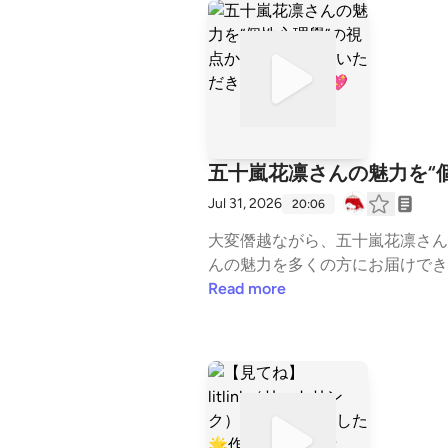
ィングの作り方」をテーマに お届けします✨ 勝沼さんは、8月20日に『「味の素」の最強 
で 離さない知財戦略』を出版予定！📖 それに先立ち、本日10:00〜11:00に Amazon予約キャンペーンを 開
ライブでは ✔️ なぜ味の素は長年愛される ブランドになったのか？ ✔️ 「1番」ではなくても選ばれ続ける ブランド戦略
とは？ ✔️ 個人の発信や個人ビジネスにも 活かせ
伺っていきます！ 企業のブランディングの話ですが 発信をしている方や、自分らしい ブランドを育てたい方には必見の内容です
✨ ▶︎ 五十嵐花凛さんのチャンネル https://stand.fm/channels/601a5d0f85b142d0d8c502c4 --- stand.fmでは、この放送にいい
ね・コメント・レター送信ができます。 http
五十嵐花凛さんの魅力を“個
Jul 31, 2026
20:06
大変僭越ながら、五十嵐花凛さん
んの魅力を多くの方にお届けできましたら幸いです！ ▶︎ 五十嵐花凛さんのチャンネル https://
2d0d8c502c4 ▶︎ 8/1から始まる、花凛さんの「人生最適化」メルマガ💌 すでにお申込みが100名超のようです😚👑（無料） htt
Read more
ps://igarashi-karin.com/p/r/uGkA14hh ⏰タイムスタンプ 00:00 五十嵐花凛さんの魅力を個性心理學で解説！ 0
パート（診断結果・一言表現・解説
表面・意思・希望） 03:03 表
成（こじかのエンジン・ペガサスの
性の絶妙なバランス 07:15 解
きっかけ（会社員出身の起業家） 1