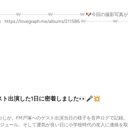
.me/albums/211586 ୨୧┈┈┈┈┈┈୨୧┈┈┈┈┈┈୨୧┈┈┈┈┈┈୨୧ #動物
い #勉強法 #SCG #ひつじ2608 --- stand.fmでは、
nnels/64d62a6e4cfd06ca8b1460b1
ト出演した1日に密着しました👀🎤💥
ひつじが、FM戸塚へのゲスト出演当日の様子を音声ログで記録
ジュール、そして運気が良い日に小学校時代の友人に連絡を取