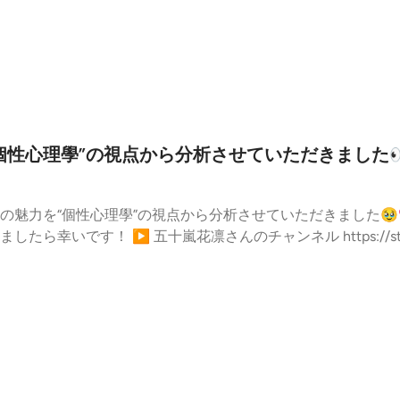
ブランディング ファンの心をつかん
催されます㊗️ 今回の
る自分ブランドの磨き方 などについて、出版の裏話も交えながら たっぷり
s://stand.fm/channels/64d62a6e4cfd06ca8b1460b
性心理學”の視点から分析させていただきました👀
の魅力を“個性心理學”の視点から分析させていただきました🥹
stand.fm/channels/601a5d0f85b14
1:05 今回の5つの
・まとめ・おまけ） 01:30 診断結果：本質「強い意志を持
面（ペガサス）と意思（ゾウ）、そして宿命のレール「ワイルド」 
ボディ・ゾウのハンドル・ワイルドのタイヤ） 06:10 一
説①：現実と愛情深さ（こじかのコツコツ感と教え上手な面） 09
0:00 解説②：冒険（ワイルドなレールがもたらすワクワク感） 