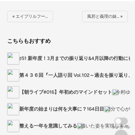
« エイプリルフー…
風邪と義理の妹… »
こちらもおすすめ
♯51 新年度！3月までの振り返り&4月以降の行動に
第４３６回『一人語り回 Vol.102～過去を振り返
【朝ライブ#016】年初めのマインドセット
今村ゆかのL
新年度の始まりは何を大事に？164日目
3分で心が
整える一年を意識してみる
描いた姿を実現しキャリ
スクロール