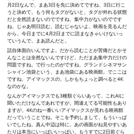
月2日なんで、まあ3日を先に決めてですね、3日に行こ
うと決めて、もう何もタグがないと、タグが外れる状態
だと全然読まないのでですね、集中力がないのでです
ね、じゃあ明日読む、読むじゃないよ、映画を見るんだ
から、今日までに4月2日までに読まなきゃいけないっ
ていうんで、まあ読んだと。
話自体面白いんですよ。だから読むことが苦痛だとかそ
んなことは全然ないんですけど、ただまあ集中力だけの
問題ですね。で行ったのがですね、グランドシネマサン
シャイン池袋という、まあ池袋にある映画館。でここは
ですね、アイマックスの、しかもちょっと調べると4K
なのかな。
なんかアイマックスでも3種類ぐらいあって、これAIに
聞いただけなんであれですが、間違えてる可能性もあり
ますが、4Kのね一番いいアイマックスが見れる映画館
だっていうことでね。そこを予約しまして、もういっぱ
いでしたね。真ん中辺は特に、あの画面がね見やすいあ
たりは本当にいっぱいいっぱい、もうすでに2日前ぐら