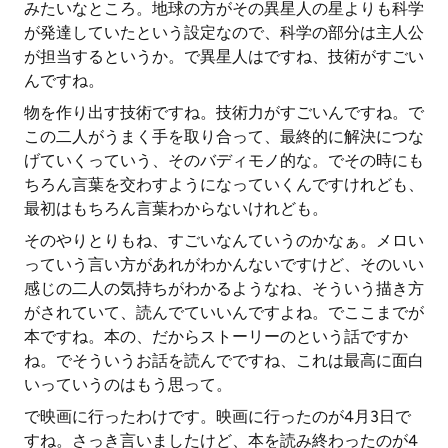
みたいなところ。地球の方がその異星人の星よりも科学
が発達していたという設定なので、科学の部分は主人公
が担当するというか。で異星人はですね、技術がすごい
んですね。
物を作り出す技術ですね。技術力がすごいんですね。で
この二人がうまく手を取り合って、最終的に解決につな
げていくっていう、そのバディモノ的な。でその時にも
ちろん言葉を交わすようになっていくんですけれども、
最初はもちろん言葉わからないけれども。
そのやりとりもね、すごいなんていうのかなぁ。メロい
っていう言い方があれがわかんないですけど、そのいい
感じの二人の気持ちがわかるようなね、そういう描き方
がされていて、読んでていいんですよね。でここまでが
本ですね。本の、だからストーリーのという話ですか
ね。でそういうお話を読んでですね、これは最高に面白
いっていうのはもう思って。
で映画に行ったわけです。映画に行ったのが4月3日で
すね。さっき言いましたけど、本を読み終わったのが4