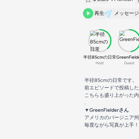
再生
メッセージ
半径85cmの日常
GreenField
Host
Guest
半径85cmの日常です。
前エピソードで投稿したGr
こちらも盛り上がった内
.
▼GreenFielderさん
アメリカのバージニア州に赴
毎度ながら写真が上手！