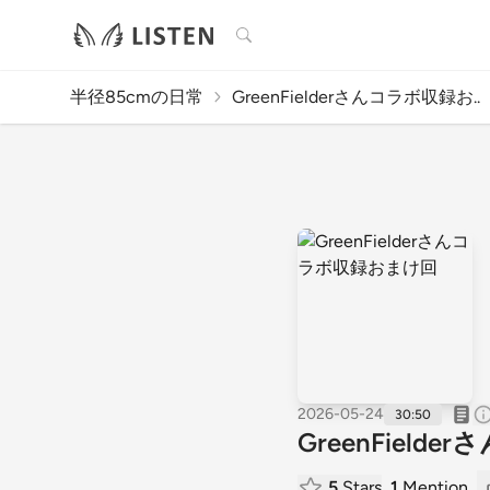
検索
半径85cmの日常
GreenFielderさんコラボ収録お..
2026-05-24
30:50
GreenFiel
5
Stars
1
Mention