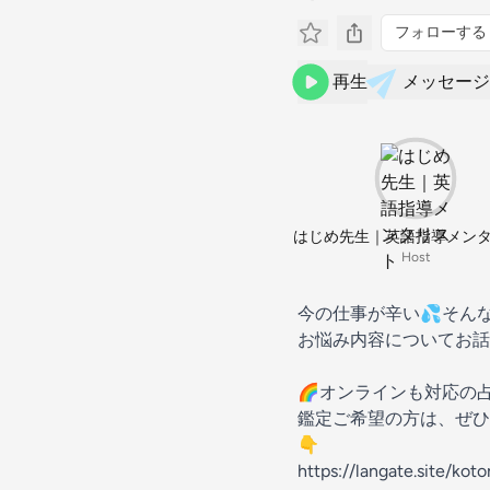
フォローする
再生
メッセージ
はじめ先生｜英語指導メン
Host
今の仕事が辛い💦そん
お悩み内容についてお話
🌈オンラインも対応の
鑑定ご希望の方は、ぜひ
👇
https://langate.site/kot