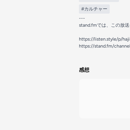
#カルチャー
---
stand.fmでは、こ
https://listen.style/p/h
https://stand.fm/chan
感想