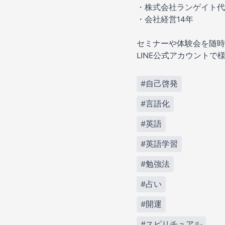
・株式会社ランゲイト代
・会社経営14年
セミナーや体験会を随時
LINE公式アカウントで
#自己啓発
#言語化
#英語
#英語学習
#勉強法
#占い
#開運
#スピリチュアル