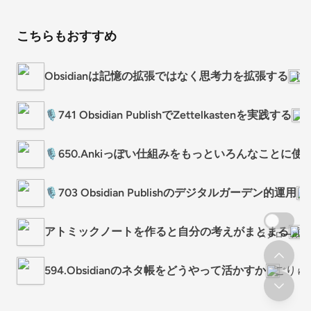
こちらもおすすめ
Obsidianは記憶の拡張ではなく思考力を拡張する
iP
🎙741 Obsidian PublishでZettelkastenを実践する
ご
🎙650.Ankiっぽい仕組みをもっといろんなこと
🎙703 Obsidian Publishのデジタルガーデン的運用
アトミックノートを作ると自分の考えがまとまる
iP
スクロール
594.Obsidianのネタ帳をどうやって活かすか
ごりゅご