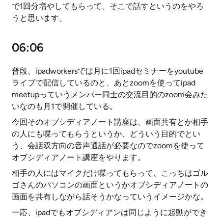
で1回分増やしてもらって、そこで話すというのをやろ
うと思います。
06:06
普段、ipadworkersでは月に1回ipadセミナーをyoutube
ライブで配信しているのと、あとzoomを使ってipad
meetupっていうメンバー同士の交流目的のzoom会みた
いなのも月1で開催している。
今回そのオブシディアノート講座は、画面共有とか相手
の人にも喋ってもらうというか、どういう目的でとい
う、会話双方向の音声通話が必要なのでzoomを使って
オブシディアノート講座をやります。
相手の人にはマイクだけ喋ってもらって、こっちはゴル
ゴさんのパソコンの画面というかオブシディアノートの
画面を共有しながら話そうかなっていうイメージかな。
一応、ipadでもオブシディアンは同じように起動ができ