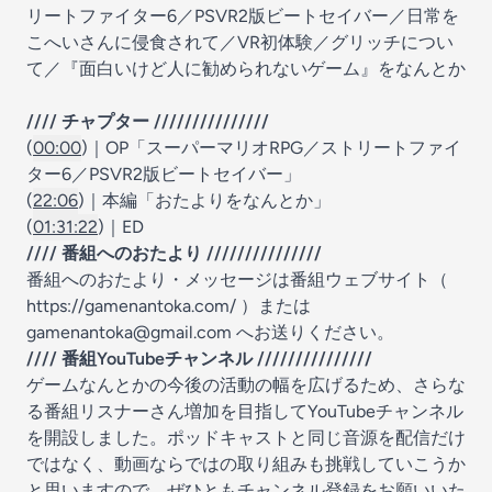
リートファイター6／PSVR2版ビートセイバー／日常を
こへいさんに侵食されて／VR初体験／グリッチについ
て／『面白いけど人に勧められないゲーム』をなんとか
//// チャプター ///////////////
(
00:00
)｜OP「スーパーマリオRPG／ストリートファイ
ター6／PSVR2版ビートセイバー」
(
22:06
)｜本編「おたよりをなんとか」
(
01:31:22
)｜ED
//// 番組へのおたより ///////////////
番組へのおたより・メッセージは番組ウェブサイト（
https://gamenantoka.com/
）または
gamenantoka@gmail.com
へお送りください。
//// 番組YouTubeチャンネル ///////////////
ゲームなんとかの今後の活動の幅を広げるため、さらな
る番組リスナーさん増加を目指してYouTubeチャンネル
を開設しました。ポッドキャストと同じ音源を配信だけ
ではなく、動画ならではの取り組みも挑戦していこうか
と思いますので、ぜひともチャンネル登録をお願いいた