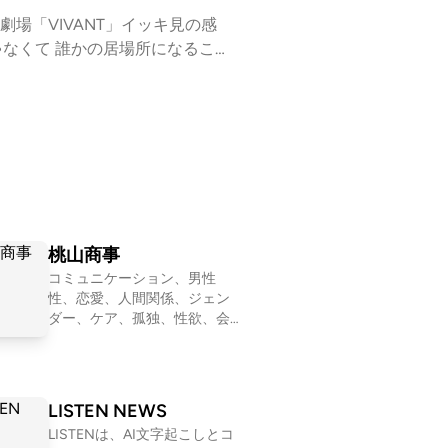
S 日曜劇場「VIVANT」イッキ見の感
じゃなくて 誰かの居場所になること
️Cross Cult
したいカルチャーをはじめ、福永浩
odcastではSelect Songsの一
々なジャンルのカルチャーと、そこ
⁠⁠⁠⁠⁠⁠⁠過去のプレイリスト / その他番組情
桃山商事
n more about your ad cho
コミュニケーション、男性
性、恋愛、人間関係、ジェン
ダー、ケア、孤独、性欲、会
社、友情、老い……メンバーが
その時々で気になったテーマ
を１つ設定して、モヤモヤを
言語化していくNEOな座談Po
LISTEN NEWS
dcastです。2011〜2016年
LISTENは、AI文字起こしとコ
「二軍ラジオ」(ApplePodcas