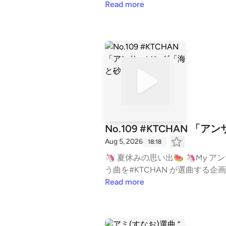
曲家に注目！🎙️音楽にも注目しながら 知ってる作品にも触れて
Read more
ださい！ メッセージは＜こちら
感想もお待ちしてます。 🎙️Select Songs･:*+ Ghost Bullets / 雨のパレード Innocent feat.寺久保伶矢 / 雨のパレード＜BGM - サン
トラ＞ Dexter's Tune（デク
（とうもろこし畑での追跡）/ Hans
Jóhannsson（「メッセージ」サント
レイリストは ＜ Apple Music ＞ ＜ Spotify ＞ を
内コーナー「雨のパレード 福永浩平
する、 色々なジャンルのカルチャー
頃。 🎙️番組情報 音楽でくつろぎをプラスするミュージックプログラム「CITY CHILL CLUB」OA：毎週 月～金曜日 27:00～29:00
◇⁠⁠⁠⁠⁠⁠⁠⁠番組HP⁠⁠⁠⁠⁠⁠⁠⁠◇⁠⁠⁠⁠
No.109 #KTCHAN 
は含まれません。 Learn more about yo
Aug 5, 2026
18:18
🦄 夏休みの思い出🍉 🦄M
う曲を#KTCHAN が選曲する企画今回のテーマは「海と砂浜」🐬🏖 
平井大 Go With The Flow (feat. Kohjiya) / MC TYSON私の幸せは私が決める / #KTCHAN ※2026年7月29日に『CITY CHILL CLU
Read more
B』で放送した内容のアーカイブ配信です。※Podcsatに選
ーム🦄 #KTCHAN への質問
は＜こちら＞ たくさんのメッセージお待ちしております✏️✉️ 【MUNYA C