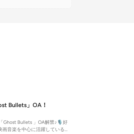
Bullets」OA！
t Bullets 」OA解禁♪🎙️好
️映画音楽を中心に活躍している作