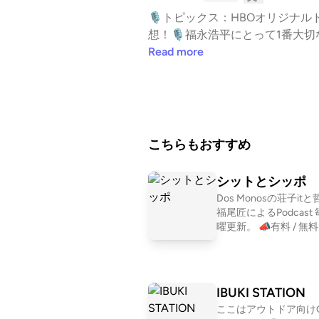
🎙️トピックス：HBOオリジナルドラマ 
想！🎙️福永浩平にとって1番大
を描いている作品🎙️ぜひチェックして感
Read more
ure Club＝クラブ活動にぜ
平への質問・メッセージ、コーナーの感想もお待ちしてます。 🎙️Select Song
es / David Bowie（デヴィッ
部をカットしております。 🎙️コーナー情報TBSラジオ「CITY CHILL CLUB」番組内コーナー「雨のパレード 福永浩平 のCross Cu
lture Club」バンド「雨
こちらもおすすめ
に、クロスオーバーする音楽をお届けします･:*+ OA
ュージックプログラム「CITY CHILL CLU
シットとシッポ
報⁠⁠⁠⁠⁠⁠⁠⁠※2026年7月23日(木)
Dos Monosの荘子it
ices. Visit podcastchoices.com/a
福尾匠によるPodcast 毎週月
曜更新。 📣有料 / 無料で入れ
る "疎の街" はコチラから ⁠ 
組のフォローをお願い
https://linktr.ee/shitship
X シットとシッポ @shit
IBUKI STATION
荘子it @ZoZhit 福尾匠
ここはアウトドア向けG
tingtakumi 📩シットとシッポ