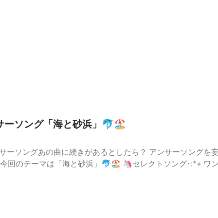
みてください 🎙️Cross Culture Club＝クラブ活動にぜひご参加く
＞福永浩平へオススメしたいカルチャーをはじめ、福永浩平へ
スター・ゴードンのチェーン）/ Randy Newman （「レナードの朝」サン
 Zimmer（「インターステラー」サントラ） Heptapod B（異
ラ）※権利の都合上、PodcastではSelect Songsの一部をカットして
チェックしてください！ 🎙️コーナー情報TBSラジオ「CITY CHILL CLUB」番組
 のCross Culture Club」バンド「雨のパレード」ボー
と、そこに、クロスオーバーする音楽をお届けします･:*+ OA：毎週
⁠⁠⁠⁠過去のプレイリスト / その他番組情報⁠⁠⁠⁠⁠⁠⁠⁠※2026年7月30日(木)に放送し
「アンサーソング「海と砂浜」🐬🏖
ur ad choices. Visit podcastchoices.com/adchoices
y アンサーソングあの曲に続きがあるとしたら？ アンサーソング
セレクトソング･:*+ ワンチャン / #KTCHAN Slow＆Easy /
曲は含まれません。 🦄 #KTCHAN のMUNYA MUNYA メッセージフォ
・メッセージ をはじめ コーナーの感想、やってほしいこと など自
LUB】「＃KTCHAN のMUNYA MUNYA」内で #KTCH