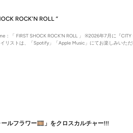
CK ROCK'N ROLL ”
◇奇妙礼太郎選曲プレイリスト Spotify Apple Music ◇番組
Learn more about your ad choices. Visit podcastchoic
ールフラワー🎞️」をクロスカルチャー!!!