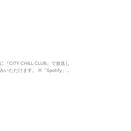
！MUNYA CLUB '26-3・
ちな深夜の時間に、＃KTCHAN ワ
イリスト / その他番組情報⁠⁠⁠⁠⁠⁠⁠⁠◇番組の感
t podcastchoices.com/adchoices