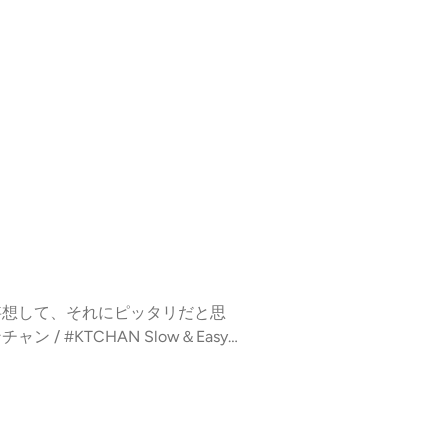
の質問・メッセージ、コーナーの
トラ） Cornfield Chase
星言語へピタポッドB）/ Jóhann
おります。 🎙️過去のプ
カルの福永浩平が毎日を少しだけ豊かに
 木曜日 27:35〜27:55
た内容のアーカイブ配信です。 本Podcastに選曲
を妄想して、それにピッタリだと思
由に送ってください❣️ メッセージ