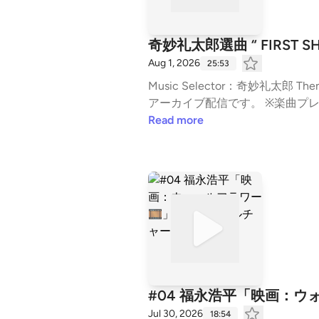
奇妙礼太郎選曲 “ FIRST SHO
Aug 1, 2026
25:53
Music Selector：奇妙礼太郎 Theme：「 FIRST SHOCK ROCK'N ROLL 」 ※2026年7月に『CITY CHILL CLUB』で放送した内容の
アーカイブ配信です。 ※楽曲プレイリストは、「Spotify」「Apple Music」にてお楽しみいただけます。 ※「Spotify」「Apple M
usic」内で取り扱いのない楽曲もございますので、ご了承ください。 
Read more
HP ◇過去のプレイリスト / その他番組情報 
#04 福永浩平「映画：ウォ
Jul 30, 2026
18:54