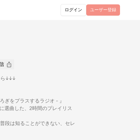
ログイン
ユーザー
登録
信
から↓↓↓
ろぎをプラスするラジオ - 』
プトに選曲した、2時間のプレイリス
普段は知ることができない、セレ