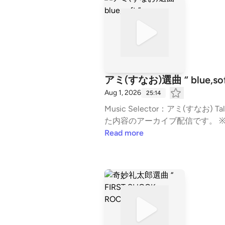
AN が選曲した曲を集めたプレイリ
Apple Music・Spotify 🦄コーナー情報夜のひとときを音楽とトークで彩る、＃KTCHAN の夢の世界へようこそ！MCはHIPHOP界
注目のシンデレラガールArtist/
ールド全開のトークと選曲で、皆さんをドリーミーな世界に
ログラム「CITY CHILL CLUB」OA：毎週 
想、メッセージはメールアドレス「 chill@tbs.co.jp 」から Learn more about your 
s
アミ(すなお)選曲 “ blue,sof
Aug 1, 2026
25:14
Music Selector：アミ(すなお) Talk Partner：ゆーや(すなお) Theme：「blue,soft」 ※2026年7月に『CITY CHILL CLUB』で放送し
た内容のアーカイブ配信です。 ※楽曲プレイリストは、「Spotify」「Apple Music」にてお楽しみいただけます。 ※「Spotify」
「Apple Music」内で取り扱いのない楽曲もございます
Read more
Music⁠ ◇番組HP ◇過