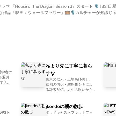
『House of the Dragon: Season 3』スタート 🎙️TB
切な作品「映画：ウォールフラワー」🎞️🎙️カルチャーが知識
想メッセージお待ちしております！🎙️好きなスポーツ系漫画やアニメは？ 
ひご参加ください！ メッセージは＜こちら＞福永浩平へオススメ
s･:*+ Innocent feat.寺久保伶矢 /雨のパレード Hero
ド・ボウイ）Domino feat.寺久保伶矢 / 雨のパレード※権利の都合上、P
のパレード」ボーカルの福永浩平が毎日を少しだけ豊かにする、 色
：毎週 木曜日 27:35〜27:55頃。 🎙️番組情報 音楽でくつろぎをプラスするミ
B」OA：毎週 月～金曜日 27:00～29:00◇⁠⁠⁠⁠⁠⁠⁠⁠番組HP⁠⁠⁠⁠⁠⁠⁠⁠◇⁠
私より先に丁寧に暮ら
に放送した内容のアーカイブ配信です。 本Podcastに選曲は含まれません。 Lear
と哲学者の
すな
dchoices
東京の歌人・上坂あゆ美と、
京都の僧侶・鵜飼ヨシキによ
番
る雑談配信。人生の呪いから
します
ファミレスの好きなメニュー
po 📍
の話まで幅広くお届け。 【初
shippo
めての方におすすめ回】 #30
jkondoの朝の散歩
 @twee
お菓子が人間だったら誰と付
PSト
ポッドキャストプラットフォ
き合いたいか真剣に考える htt