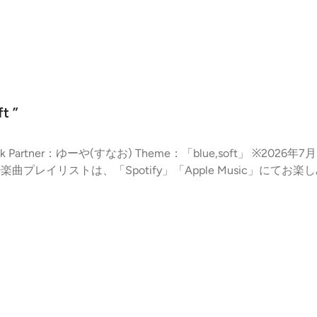
スト🎧随時更新をしますので、毎週放送後にチェックをお願いします
Rapperの ＃KTCHAN が務め、「ムニャ ムニャ」と眠くなりが
誘います。 🦄番組情報音楽でくつろぎをプラスするミュージックプ
月～金曜日 27:00～29:00◇⁠⁠⁠⁠⁠⁠⁠⁠番組HP⁠⁠⁠⁠⁠⁠⁠⁠◇⁠⁠⁠⁠⁠⁠⁠⁠過去のプレ
ad choices. Visit podcastchoices.com/adchoice
t ”
ので、ご了承ください。 ◇アミ(すなお)選曲プレイリスト Spotify Apple
去のプレイリスト / その他番組情報 Learn more about your ad choices. Visi