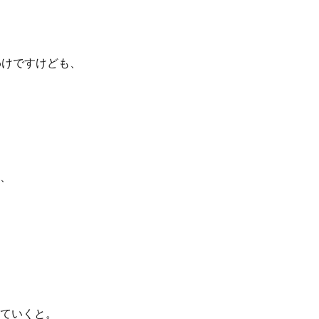
わけですけども、
、
ていくと。