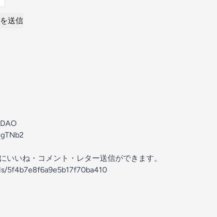
を送信
DAO
YhgTNb2
の放送にいいね・コメント・レター送信ができます。
els/5f4b7e8f6a9e5b17f70ba410