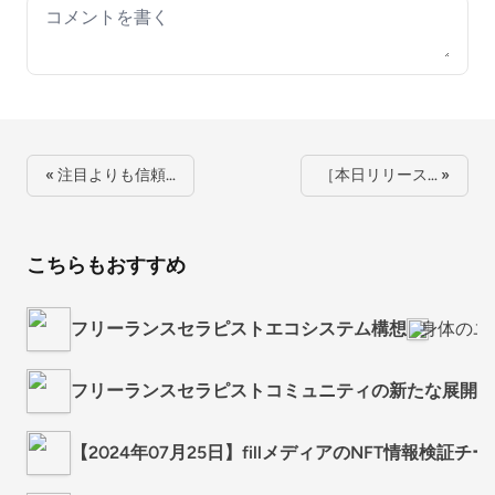
Your comment
« 注目よりも信頼…
［本日リリース… »
こちらもおすすめ
フリーランスセラピストエコシステム構想
身体のユ
フリーランスセラピストコミュニティの新たな展開と
【2024年07月25日】fillメディアのNFT情報検証チ