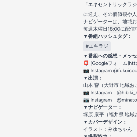
「エキセントリックラ
に迎え、その価値観や人
ナビゲーターは、地域お
毎週木曜日
18:00
に配信
▼
番組ハッシュタグ：
#エキラジ
▼
番組への感想・メッセ
📮 [Googleフォーム]
htt
📷 Instagram
@fukuico
▼
出演：
山本 響（大野市 地域
📷 Instagram @
hibiki
📷 Instagram @
minato
▼
ナビゲーター：
塚原 康平（福井県 地
▼
カバーデザイン：
イラスト：みゆちゃん
▼
撮影協力：