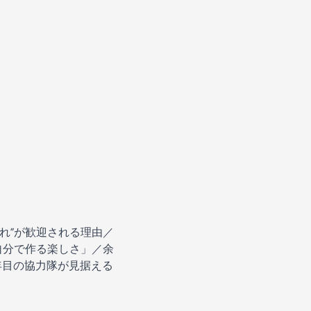
れ”が歓迎される理由／
自分で作る楽しさ」／余
年目の協力隊が見据える