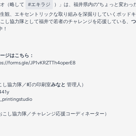
ジオ（略して
#エキラジ
）」は、福井県内の“ちょっと変わっ
生観、エキセントリックな取り組みを深掘りしていくポッドキ
こし協力隊として福井で若者のチャレンジを応援している、
つ
中！
ージはこちら：
ps://forms.gle/JP1vKRZTTh4operE8
c
おこし協力隊／町の印刷室
みなと
管理人）
_441y
_printingstudio
域おこし協力隊／チャレンジ応援コーディネーター）