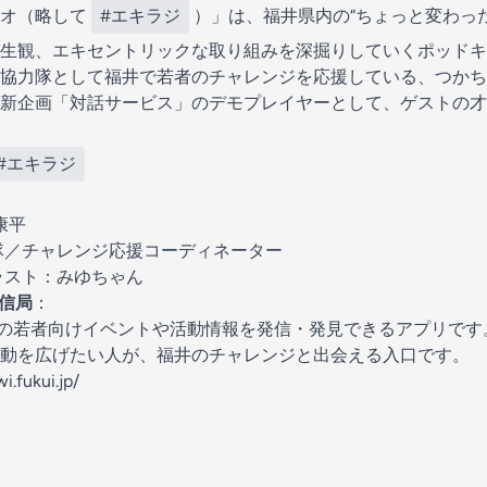
ジオ（略して
#エキラジ
）」は、福井県内の“ちょっと変わっ
生観、エキセントリックな取り組みを深掘りしていくポッドキ
協力隊として福井で若者のチャレンジを応援している、つかち
新企画「対話サービス」のデモプレイヤーとして、ゲストの才
#エキラジ
康平
隊／チャレンジ応援コーディネーター
ラスト：みゆちゃん
発信局
：
内の若者向けイベントや活動情報を発信・発見できるアプリで
動を広げたい人が、福井のチャレンジと出会える入口です。
fukui.jp/