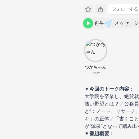
フォローする
再生
メッセージ
つかちゃん
Host
▼今回のトーク内容：
大学院を卒業し、絶賛就
熱い野望とは？／公務員
と”：ノート、リサーチ
キ」の正体／「書くこと
が“源泉”となって踏み
▼番組概要：