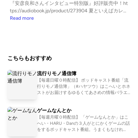
『安彦良和さんインタビュー特別版』好評販売中！ht
tps://audiobook.jp/product/273904 夏といえばカレ
ー！カレーといえばニューグランド！というわけで、
Read more
ホテル、ニューグランドさんで夏のカレーフェアを満
腹、いや満喫してきました！今回はびっくりするよう
な人がご一緒です。 【有料版】では、ミミルーロの
お話や前日に店長を襲った出来事のお話をしていま
す。 店長の小説やポッドキャストの裏側が読めるnot
こちらもおすすめ
eはこちら! audiobook.jpで使える60日間無料聴き放題
クーポン3MRU-RH46-RJ31-2GLQ無料登録後、クー
流行りモノ通信簿
ポン入力ページにアクセス。 みなさまからのお便
【毎週日曜０時配信】 ポッドキャスト番組「流
り、お待ちしております！zakka@0438.jp [contact-f
行りモノ通信簿」（#ハヤツウ）はこへいとホネ
orm-7]
ストがお届けするゆるくてあさめの情報バラエ
ティポッドキャスト番組です。 番組HPは http
s://kohehone.com/ 番組宛のメッセージは番組H
ゲームなんとか
Pのおたよりフォームにてお待ちしております。
◎JAPAN PODCAST AWARDS 2019 推薦作品（6
【毎週月曜０時配信】 「ゲームなんとか」はこ
0作品）に選出されました ◎JAPAN PODCAST A
へい・HARU・Danの３人がとにかくゲームの話
WARDS 2020 リスナーズチョイス第9位を受賞
をするポッドキャスト番組。うまくもなけれ
しました ◎2025年、番組15周年記念イベント
ば、くわしいわけでもない。でもゲームは好