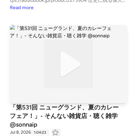
tps://audiobook.jp/product/273904 歴史に残る偉人た
ちはどんなラブレターを書いているのか？ロマンチッ
Read more
ク？情熱的？結構やばいラブレターもあったりし
て……。 【有料版】では、本編でラブレターをもらっ
たたくましい人のお話をしています。 店長の小説や
ポッドキャストの裏側が読めるnoteはこちら! audiob
ook.jpで使える60日間無料聴き放題クーポン3MRU-R
H46-RJ31-2GLQ無料登録後、クーポン入力ページに
アクセス。 みなさまからのお便り、お待ちしており
ます！zakka@0438.jp [contact-form-7]
「第531回 ニューグランド、夏のカレー
フェア！」- そんない雑貨店・聴く雑学
@sonnaip
Jul 8, 2026
1:04:23