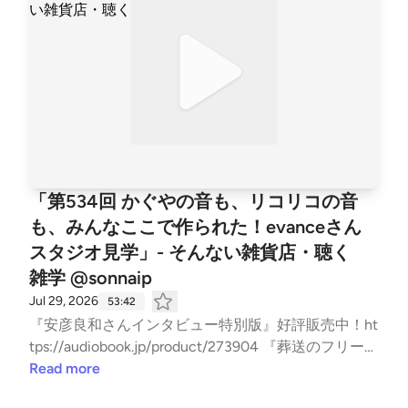
ッドキャストの裏側が読めるnoteはこちら! audioboo
k.jpで使える60日間無料聴き放題クーポン3MRU-RH4
6-RJ31-2GLQ無料登録後、クーポン入力ページにア
クセス。 みなさまからのお便り、お待ちしておりま
す！zakka@0438.jp [contact-form-7]
「第534回 かぐやの音も、リコリコの音
も、みんなここで作られた！evanceさん
スタジオ見学」- そんない雑貨店・聴く
雑学 @sonnaip
Jul 29, 2026
53:42
『安彦良和さんインタビュー特別版』好評販売中！ht
tps://audiobook.jp/product/273904 『葬送のフリーレ
ン』や『無職転生〜異世界行ったら本気出す〜』の効
Read more
果音も作られたevanceさんのスタジオを見学＆実際