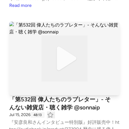
『リコリス・リコイル』『劇場版・夏目友人帳』な
Read more
ど、数々の作品の効果音を担当している渡邊雅文さん
に、フォーリーというお仕事についてお話をうかがっ
てきました。 フォーリーの役割って？見えない部分
に音をつける？『超かぐや姫！』のあの音はどうやっ
て作ったの？アニメの制作現場ってどうなってるの？
などなど、貴重なお話が盛りだくさん！ 【有料版】
では、おなじみ、取材こぼれ話をしています。香川県
はうどん県……。フリーダムすぎるうどん県の交通事
情。 店長の小説やポッドキャストの裏側が読めるnot
eはこちら! audiobook.jpで使える60日間無料聴き放題
クーポン3MRU-RH46-RJ31-2GLQ無料登録後、クー
ポン入力ページにアクセス。 みなさまからのお便
り、お待ちしております！zakka@0438.jp
「第532回 偉人たちのラブレター」- そ
んない雑貨店・聴く雑学 @sonnaip
Jul 15, 2026
48:13
『安彦良和さんインタビュー特別版』好評販売中！ht