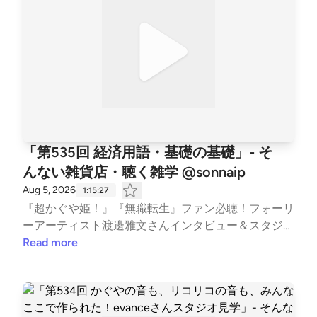
「第535回 経済用語・基礎の基礎」- そ
んない雑貨店・聴く雑学 @sonnaip
Aug 5, 2026
1:15:27
『超かぐや姫！』『無職転生』ファン必聴！フォーリ
ーアーティスト渡邊雅文さんインタビュー＆スタジオ
見学、好評販売中！https://audiobook.jp/product/276
Read more
503 景気の良し悪しは誰が決める？消費者物価指数っ
てなに？そもそも経済ってなんなの？そんな疑問に答
える経済用語基礎の基礎！ 【有料版】では、絶対に
儲かる投資術をお話ししています。 店長の小説やポ