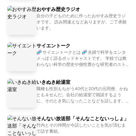
「ハヤツウフィエスタ」を開催しました
き。そんなパーソナリティがただひたすらにゲ
おやすみ歴史ラジオ
ームの話をします。 番組HPは https://gamenant
oka.com/ 番組宛のメッセージは番組HPのおたよ
自分の子どものために作ったおやすみ歴史ラジ
りフォーム、または gamenantoka@gmail.com
オです。 読み間違えなどありますが、ご了承願
へメールをお送りください。 ◎ApplePodcasts
います。
「2018年に最もダウンロードされた新番組」に
選出されました ◎JAPAN PODCAST AWARDS 2
サイエントーク
020「推薦作品」に選出されました ◎ApplePod
casts「2022年ベスト番組」内「カルチャー通
🧬 サイエントークとは 🧬 夫婦で科学をエンタ
になれる番組」に選出されました ◎TOKYO IND
メっぽく語るポッドキャストです。 学校では教
IE GAMES SUMMIT（2023年、2024年開催）に
わらない科学の歴史や個性豊かな研究者のスト
メディアパートナーとして参加しました ◎東京
ーリーなど、科学の魅力を人生の記録と共に発
ゲームショウ2023にインフルエンサー・クリエ
信しています。 ↓ 🥼 パーソナリティ 🥼 レン：
いきぬき給湯室
イターとして登録いただき参加しました ◎単独
研究者で話し手。夫。企画・制作全般を担当。
イベント「ゲームなんとかファンフェスタ202
北海道大学で博士課程修了後、現在は企業の研
職種も性別もちがう40代と20代の元同僚、かね
4」に100名以上のリスナーさんに参加いただき
究者。趣味は科学者の逸話収集と科学系ポッド
とも＆せんだ。会社の給湯室で雑談するよう
ました
キャスト制作。 エマ：自由な聞き手。妻。イラ
に、そのとき気になったことなどを話します。
スト製作を担当。京都大学で修士課程修了後、
はじめての方におすすめのエピソード→https://
現在は会社員。カナダ留学やイギリス駐在員を
note.com/sendamasato/n/n6313326701aa Xア
そんない放送部「そんなことないっしょ」
していたことがある。 ↓ 🎙️ 番組プロフィール
カウント→https://x.com/ikinuki91042 お便りは
🎙️ 2021年4月より活動を開始。企業や大学、研
こちら→https://forms.gle/5ncDcYhSxmz9wGH
竹内とその仲間が今話したいことを気が済むま
究機関とのコラボ、イベントやラジオ出演など
y9 使用した音素材：OtoLogic(https://otologic.j
で話す番組。