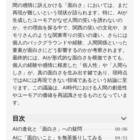
間の感情に訴えかける「面白さ」においては、まだ
再現が難しいという現状が語られます。特に、AIが
生成したユーモアがなぜ人間の笑いを誘わないの
か、その理由を探る中で、関西の笑いの文化や、タ
モリさんのような関東寄りの笑いの違い、さらには
個人のバックグラウンドや経験、人間関係といった
要素が面白さにどう影響するのかが考察されます。
最終的には、AIが形式的な面白さを模倣できても、
個人の経験や感情に根差した「俗人性」や「人間ら
しさ」が、真の面白さを生み出す鍵であり、現時点
ではAIには再現できない領域であるという結論に至
ります。この議論は、AI時代における人間の創造性
やユーモアの価値を再認識させるものとなっていま
す。
目次
AIの進化と「面白さ」への疑問
00:06
AIに「面白いこと」を無茶振りしてみる
04:51