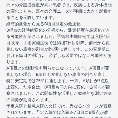
元々の介護必要度が高い患者では、疾病による身体機能
の変化よりも、既存の介護ニーズが評価に大きく影響す
ることを示唆しています。
経時的変化から見るB項目測定の最適化
B得点の経時的変化の分析から、測定頻度を最適化でき
る可能性が示されました。手術非実施症例では入院4日
目以降、手術実施症例では術後7日目以降、前日から変
化しない患者の割合が約7割に達します。この安定期に
おける毎日の測定は、必ずしも必要ではない可能性があ
ります。
A項目との連動性も明らかになっています。A項目が変
化しない場合、B項目も変化しない患者の割合が高く、
特に安定期では75％に達します。一方、A項目が3点以
上変化した場合は、B項目も同方向に変化する傾向が観
察されました。この関係性を活用した効率的な測定方法
の開発が期待されます。
予定入院と緊急入院の比較では、異なるパターンが観察
されています。予定入院では入院3-7日目にB得点が改