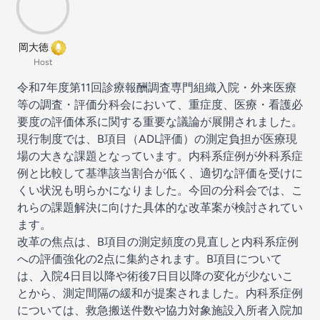
岡大徳
Host
令和7年度第11回診療報酬調査専門組織入院・外来医療
等の調査・評価分科会
において、重症度、医療・看護必
要度の評価体系に関する重要な議論が展開されました。
現行制度では、B項目（ADL評価）の測定負担が医療現
場の大きな課題となっています。内科系症例が外科系症
例と比較して基準該当割合が低く、適切な評価を受けに
くい状況も明らかになりました。今回の分科会では、こ
れらの課題解決に向けた具体的な改革案が検討されてい
ます。
改革の焦点は、B項目の測定頻度の見直しと内科系症例
への評価強化の2点に集約されます。B項目について
は、入院4日目以降や術後7日目以降の変化が少ないこ
とから、測定間隔の緩和が提案されました。内科系症例
については、救急搬送件数や協力対象施設入所者入院加