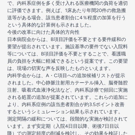
で、内科系症例を多く受け入れる医療機関の負荷を適切
に評価できます。例えば、1床あたり年間20件の救急搬
送等がある場合、該当患者割合に4％程度の加算を行う
という具体的な計算例も示されました。
今後の改革に向けた具体的方向性
日本病院会からは、B項目評価を不要とする要件緩和の
要望が提出されています。施設基準の要件でない入院料
等については、B項目評価を不要とすることで、看護職
員の負担を大幅に軽減できるという提案です。この要望
は、現場の切実な声を反映したものといえます。
内科学会からは、A・C項目への追加候補リストが提示
されました。中心静脈注射用カテーテル挿入、脳脊髄腔
注射、吸着式血液浄化法など、内科系診療で頻回に実施
される処置の追加が提案されています。これらの追加に
より、内科系症例の該当患者割合が約3.5ポイント改善
するというシミュレーション結果も示されています。
測定間隔の緩和については、段階的な実施が検討されて
います。まず安定期（入院4日目以降、術後7日目以
降）での測定頻度の削減を検討し、その効果を検証した