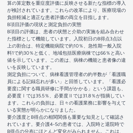
算の算定数を重症度評価に反映させる新たな指標の導入
が検討されています。これらの改革により、医療現場の
負担軽減と適正な患者評価の両立を目指します。
B項目評価の現状と測定負担の実態
B項目の評価は、患者の状態と介助の実施を組み合わせ
た指標として機能しています。入院初日のB得点3点以
上の割合は、特定機能病院で約10％、急性期一般入院
料1で約30％と低く、地域包括医療病棟では66％と高い
値を示しています。この差は、病棟の機能と患者像の違
いを反映しています。
測定負担について、病棟看護管理者の約半数が「看護職
員による記録忘れが多い」と回答しています。「看護必
要度に関する職員研修に手間がかかる」という課題も、
必要度Ⅰでは35.5％、必要度Ⅱでは31.8％が指摘してい
ます。これらの負担は、日々の看護業務に影響を与えて
いる実態が明らかになりました。
要介護度とB得点の相関関係も重要な知見として確認さ
れています。要介護4-5の患者では、入院時と退院時で
B得点の分布にほとんど変化がみられません。これは、