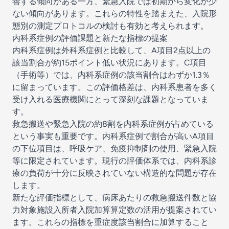
善する傾向がある一方、緊急入院では初期から変化が少
ない傾向があります。これらの特性を踏まえた、入院形
態別の測定プロトコルの検討も有効と考えられます。
内科系症例の評価課題と新たな指標の提案
内科系症例は外科系症例と比較して、A項目2点以上の
該当割合が約15ポイント低い状況にあります。C項目
（手術等）では、内科系症例の該当割合はわずか1.3％
に留まっています。この評価格差は、内科系患者を多く
受け入れる医療機関にとって深刻な課題となっていま
す。
救急搬送や緊急入院の約8割を内科系症例が占めている
という事実も重要です。内科系症例で割合が高いA項目
の下位項目は、呼吸ケア、免疫抑制剤の使用、緊急入院
等に限定されています。現行の評価体系では、内科系診
療の負荷が十分に反映されていない構造的な問題が存在
します。
新たな評価指標として、病床あたりの救急搬送件数と協
力対象施設入所者入院加算算定数の活用が提案されてい
ます。これらの指標を重症度該当割合に加算すること